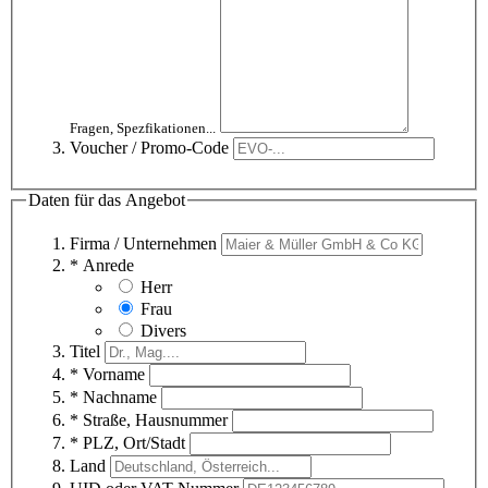
Fragen, Spezfikationen...
Voucher / Promo-Code
Daten für das Angebot
Firma / Unternehmen
* Anrede
Herr
Frau
Divers
Titel
* Vorname
* Nachname
* Straße, Hausnummer
* PLZ, Ort/Stadt
Land