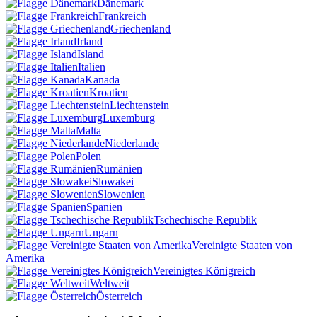
Dänemark
Frankreich
Griechenland
Irland
Island
Italien
Kanada
Kroatien
Liechtenstein
Luxemburg
Malta
Niederlande
Polen
Rumänien
Slowakei
Slowenien
Spanien
Tschechische Republik
Ungarn
Vereinigte Staaten von
Amerika
Vereinigtes Königreich
Weltweit
Österreich