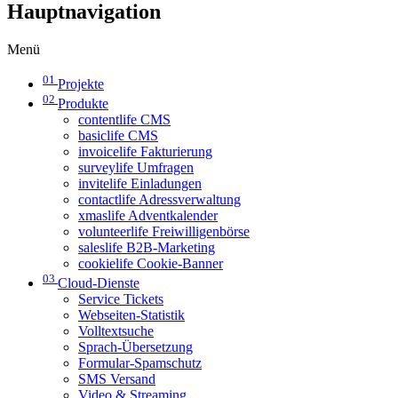
Hauptnavigation
Menü
01
Projekte
02
Produkte
contentlife CMS
basiclife CMS
invoicelife Fakturierung
surveylife Umfragen
invitelife Einladungen
contactlife Adressverwaltung
xmaslife Adventkalender
volunteerlife Freiwilligenbörse
saleslife B2B-Marketing
cookielife Cookie-Banner
03
Cloud-Dienste
Service Tickets
Webseiten-Statistik
Volltextsuche
Sprach-Übersetzung
Formular-Spamschutz
SMS Versand
Video & Streaming