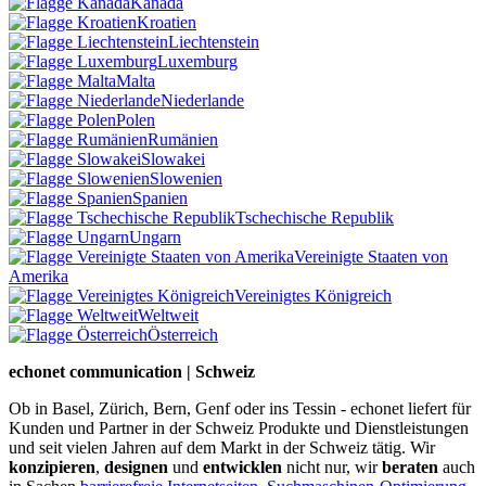
Kanada
Kroatien
Liechtenstein
Luxemburg
Malta
Niederlande
Polen
Rumänien
Slowakei
Slowenien
Spanien
Tschechische Republik
Ungarn
Vereinigte Staaten von
Amerika
Vereinigtes Königreich
Weltweit
Österreich
echonet communication | Schweiz
Ob in Basel, Zürich, Bern, Genf oder ins Tessin - echonet liefert für
Kunden und Partner in der Schweiz Produkte und Dienstleistungen
und seit vielen Jahren auf dem Markt in der Schweiz tätig. Wir
konzipieren
,
designen
und
entwicklen
nicht nur, wir
beraten
auch