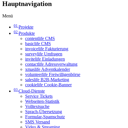
Hauptnavigation
Menü
01
Projekte
02
Produkte
contentlife CMS
basiclife CMS
invoicelife Fakturierung
surveylife Umfragen
invitelife Einladungen
contactlife Adressverwaltung
xmaslife Adventkalender
volunteerlife Freiwilligenbörse
saleslife B2B-Marketing
cookielife Cookie-Banner
03
Cloud-Dienste
Service Tickets
Webseiten-Statistik
Volltextsuche
Sprach-Übersetzung
Formular-Spamschutz
SMS Versand
Video & Streaming