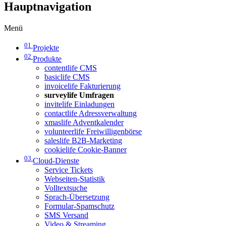
Hauptnavigation
Menü
01
Projekte
02
Produkte
contentlife CMS
basiclife CMS
invoicelife Fakturierung
surveylife Umfragen
invitelife Einladungen
contactlife Adressverwaltung
xmaslife Adventkalender
volunteerlife Freiwilligenbörse
saleslife B2B-Marketing
cookielife Cookie-Banner
03
Cloud-Dienste
Service Tickets
Webseiten-Statistik
Volltextsuche
Sprach-Übersetzung
Formular-Spamschutz
SMS Versand
Video & Streaming