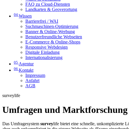
FAQ zu Cloud-Diensten
Landkarten & Geoverortung
04
Wissen
Barrierefrei / WAI
Suchmaschinen-Optimierung
Banner & Online-Werbung
Benutzerfreundliche Webseiten
E-Commerce & Online-Shops
Responsive Webdesign
Digitale Einladung
Internationalisierung
05
Agentur
06
Kontakt
Impressum
Anfahrt
AGB
surveylife
Umfragen und Marktforschung m
Das Umfragesystem
survey
life bietet eine schnelle, unkompliziert
aber auch unkompliziert in die eigene Webseite als iFrame eingebund