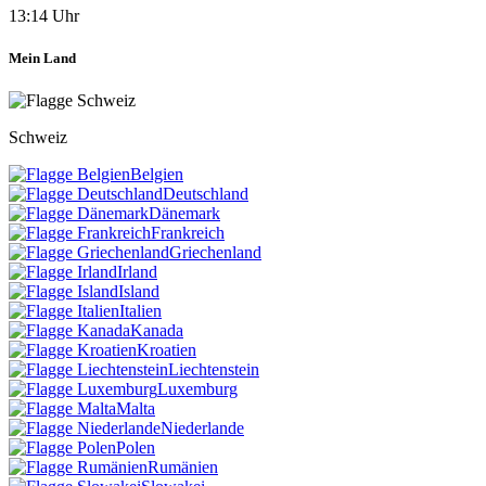
13:14 Uhr
Mein Land
Schweiz
Belgien
Deutschland
Dänemark
Frankreich
Griechenland
Irland
Island
Italien
Kanada
Kroatien
Liechtenstein
Luxemburg
Malta
Niederlande
Polen
Rumänien