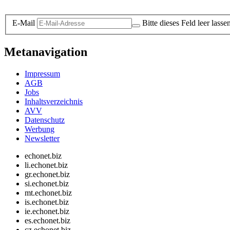
Datenschutz-Information zum Newsletter
E-Mail
Bitte dieses Feld leer lasse
Metanavigation
Impressum
AGB
Jobs
Inhaltsverzeichnis
AVV
Datenschutz
Werbung
Newsletter
echonet.biz
li.echonet.biz
gr.echonet.biz
si.echonet.biz
mt.echonet.biz
is.echonet.biz
ie.echonet.biz
es.echonet.biz
cz.echonet.biz