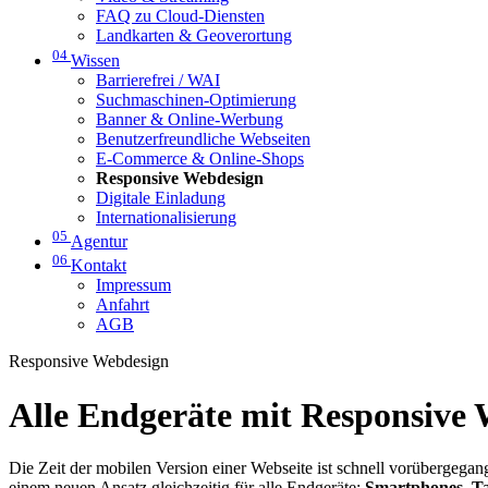
FAQ zu Cloud-Diensten
Landkarten & Geoverortung
04
Wissen
Barrierefrei / WAI
Suchmaschinen-Optimierung
Banner & Online-Werbung
Benutzerfreundliche Webseiten
E-Commerce & Online-Shops
Responsive Webdesign
Digitale Einladung
Internationalisierung
05
Agentur
06
Kontakt
Impressum
Anfahrt
AGB
Responsive Webdesign
Alle Endgeräte mit Responsive
Die Zeit der mobilen Version einer Webseite ist schnell vorübergega
einem neuen Ansatz gleichzeitig für alle Endgeräte:
Smartphones, Ta