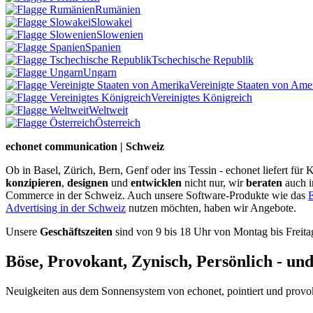
Rumänien
Slowakei
Slowenien
Spanien
Tschechische Republik
Ungarn
Vereinigte Staaten von Ame
Vereinigtes Königreich
Weltweit
Österreich
echonet communication | Schweiz
Ob in Basel, Zürich, Bern, Genf oder ins Tessin - echonet liefert fü
konzipieren
,
designen
und
entwicklen
nicht nur, wir
beraten
auch 
Commerce in der Schweiz. Auch unsere Software-Produkte wie das
E
Advertising in der Schweiz
nutzen möchten, haben wir Angebote.
Unsere
Geschäftszeiten
sind von 9 bis 18 Uhr von Montag bis Freita
Böse, Provokant, Zynisch, Persönlich - un
Neuigkeiten aus dem Sonnensystem von echonet, pointiert und provokan