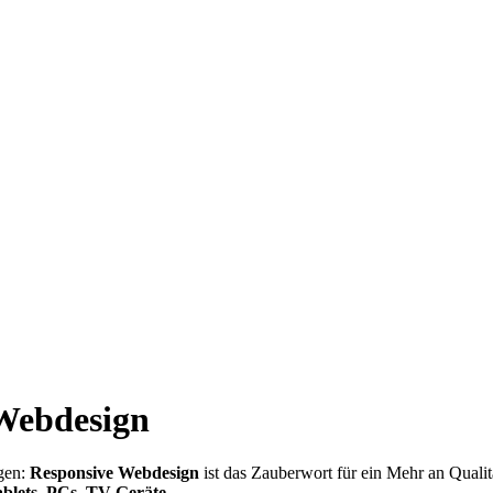
 Webdesign
ngen:
Responsive Webdesign
ist das Zauberwort für ein Mehr an Qualit
blets, PCs, TV-Geräte
...