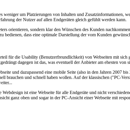
t es weniger um Platzierungen von Inhalten und Zusatzinformationen, 
rfahrung der Nutzer auf allen Endgeräten gleich gefühlt werden kann.
ters orientieren, sondern klar den Wünschen des Kunden nachkommen. 
 zu bedienen, dass eine optimale Darstellung der vom Kunden gewünschte
il für die Usability (Benutzerfreundlichkeit) von Webseiten mit sich 
gedrängt dagegen ist das, was eventuell der Anbieter am ehesten von s
bseite und dazupassend eine mobile Seite (also in den Jahren 2007 bis 
hnell brauchen und schnell haben wollen. Auf der klassischen ("PC-Ve
iter...
 Webdesign ist eine Webseite für alle Endgeräte und nicht verschieden
Ansicht ganz oben und sogar in der PC-Ansicht einer Webseite mit resp