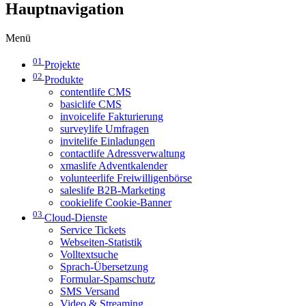
Hauptnavigation
Menü
01
Projekte
02
Produkte
contentlife CMS
basiclife CMS
invoicelife Fakturierung
surveylife Umfragen
invitelife Einladungen
contactlife Adressverwaltung
xmaslife Adventkalender
volunteerlife Freiwilligenbörse
saleslife B2B-Marketing
cookielife Cookie-Banner
03
Cloud-Dienste
Service Tickets
Webseiten-Statistik
Volltextsuche
Sprach-Übersetzung
Formular-Spamschutz
SMS Versand
Video & Streaming