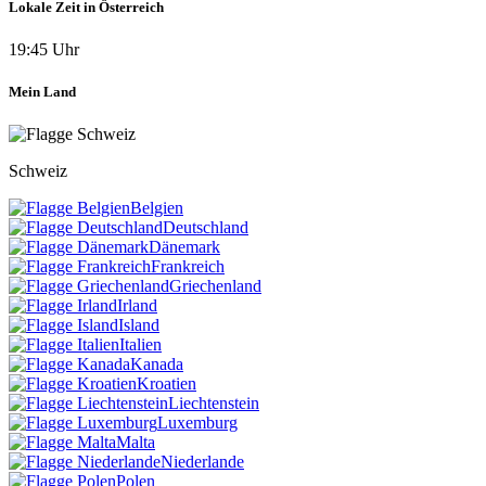
Lokale Zeit in Österreich
19:45 Uhr
Mein Land
Schweiz
Belgien
Deutschland
Dänemark
Frankreich
Griechenland
Irland
Island
Italien
Kanada
Kroatien
Liechtenstein
Luxemburg
Malta
Niederlande
Polen