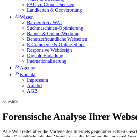
FAQ zu Cloud-Diensten
Landkarten & Geoverortung
04
Wissen
Barrierefrei / WAI
Suchmaschinen-Optimierung
Banner & Online-Werbung
Benutzerfreundliche Webseiten
E-Commerce & Online-Shops
Responsive Webdesign
Digitale Einladung
Internationalisierung
05
Agentur
06
Kontakt
Impressum
Anfahrt
AGB
saleslife
Forensische Analyse Ihrer Webs
Alle Welt redet über die Vorteile des Internets gegenüber echten Gesch
echte Geschäftslokale den Vorteil, dass die Kunden die „nur mal
kurz