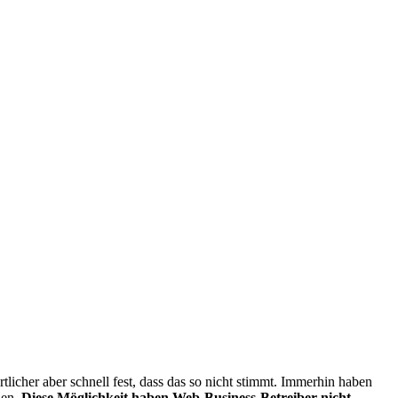
tlicher aber schnell fest, dass das so nicht stimmt. Immerhin haben
nen.
Diese Möglichkeit haben Web-Business-Betreiber nicht.