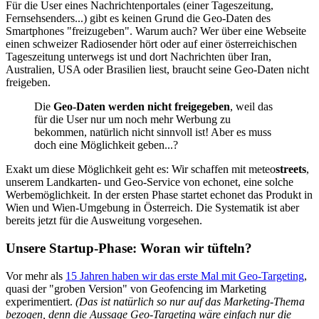
Für die User eines Nachrichtenportales (einer Tageszeitung,
Fernsehsenders...) gibt es keinen Grund die Geo-Daten des
Smartphones "freizugeben". Warum auch? Wer über eine Webseite
einen schweizer Radiosender hört oder auf einer österreichischen
Tageszeitung unterwegs ist und dort Nachrichten über Iran,
Australien, USA oder Brasilien liest, braucht seine Geo-Daten nicht
freigeben.
Die
Geo-Daten werden nicht freigegeben
, weil das
für die User nur um noch mehr Werbung zu
bekommen, natürlich nicht sinnvoll ist! Aber es muss
doch eine Möglichkeit geben...?
Exakt um diese Möglichkeit geht es: Wir schaffen mit meteo
streets
,
unserem Landkarten- und Geo-Service von echonet, eine solche
Werbemöglichkeit. In der ersten Phase startet echonet das Produkt in
Wien und Wien-Umgebung in Österreich. Die Systematik ist aber
bereits jetzt für die Ausweitung vorgesehen.
Unsere Startup-Phase: Woran wir tüfteln?
Vor mehr als
15 Jahren haben wir das erste Mal mit Geo-Targeting
,
quasi der "groben Version" von Geofencing im Marketing
experimentiert.
(Das ist natürlich so nur auf das Marketing-Thema
bezogen, denn die Aussage Geo-Targeting wäre einfach nur die