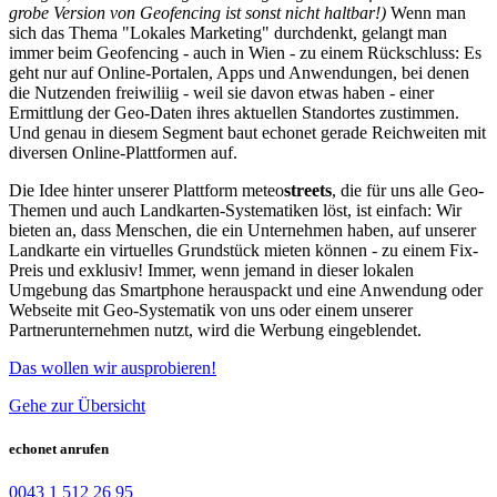
grobe Version von Geofencing ist sonst nicht haltbar!)
Wenn man
sich das Thema "Lokales Marketing" durchdenkt, gelangt man
immer beim Geofencing - auch in Wien - zu einem Rückschluss: Es
geht nur auf Online-Portalen, Apps und Anwendungen, bei denen
die Nutzenden freiwiliig - weil sie davon etwas haben - einer
Ermittlung der Geo-Daten ihres aktuellen Standortes zustimmen.
Und genau in diesem Segment baut echonet gerade Reichweiten mit
diversen Online-Plattformen auf.
Die Idee hinter unserer Plattform meteo
streets
, die für uns alle Geo-
Themen und auch Landkarten-Systematiken löst, ist einfach: Wir
bieten an, dass Menschen, die ein Unternehmen haben, auf unserer
Landkarte ein virtuelles Grundstück mieten können - zu einem Fix-
Preis und exklusiv! Immer, wenn jemand in dieser lokalen
Umgebung das Smartphone herauspackt und eine Anwendung oder
Webseite mit Geo-Systematik von uns oder einem unserer
Partnerunternehmen nutzt, wird die Werbung eingeblendet.
Das wollen wir ausprobieren!
Gehe zur Übersicht
echonet anrufen
0043 1 512 26 95