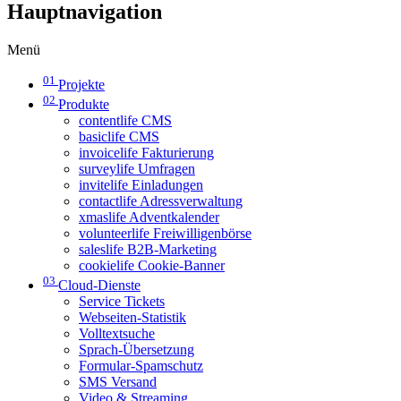
Hauptnavigation
Menü
01
Projekte
02
Produkte
contentlife CMS
basiclife CMS
invoicelife Fakturierung
surveylife Umfragen
invitelife Einladungen
contactlife Adressverwaltung
xmaslife Adventkalender
volunteerlife Freiwilligenbörse
saleslife B2B-Marketing
cookielife Cookie-Banner
03
Cloud-Dienste
Service Tickets
Webseiten-Statistik
Volltextsuche
Sprach-Übersetzung
Formular-Spamschutz
SMS Versand
Video & Streaming