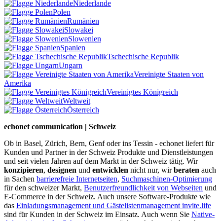
Niederlande
Polen
Rumänien
Slowakei
Slowenien
Spanien
Tschechische Republik
Ungarn
Vereinigte Staaten von
Amerika
Vereinigtes Königreich
Weltweit
Österreich
echonet communication | Schweiz
Ob in Basel, Zürich, Bern, Genf oder ins Tessin - echonet liefert für
Kunden und Partner in der Schweiz Produkte und Dienstleistungen
und seit vielen Jahren auf dem Markt in der Schweiz tätig. Wir
konzipieren
,
designen
und
entwicklen
nicht nur, wir
beraten
auch
in Sachen
barrierefreie Internetseiten
,
Suchmaschinen-Optimierung
für den schweizer Markt,
Benutzerfreundlichkeit von Webseiten
und
E-Commerce in der Schweiz. Auch unsere Software-Produkte wie
das
Einladungsmanagement und Gästelistenmanagement invite.life
sind für Kunden in der Schweiz im Einsatz. Auch wenn Sie
Native-