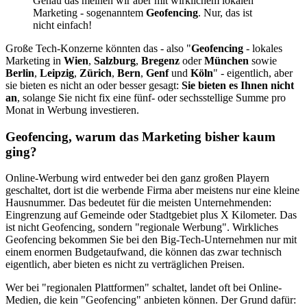
Genau das meinen wir aber mit wirklichem lokalen
Marketing - sogenanntem
Geofencing
. Nur, das ist
nicht einfach!
Große Tech-Konzerne könnten das - also "
Geofencing
- lokales
Marketing in
Wien
,
Salzburg
,
Bregenz
oder
München
sowie
Berlin
,
Leipzig
,
Zürich
,
Bern
,
Genf
und
Köln
" - eigentlich, aber
sie bieten es nicht an oder besser gesagt:
Sie bieten es Ihnen nicht
an
, solange Sie nicht fix eine fünf- oder sechsstellige Summe pro
Monat in Werbung investieren.
Geofencing, warum das Marketing bisher kaum
ging?
Online-Werbung wird entweder bei den ganz großen Playern
geschaltet, dort ist die werbende Firma aber meistens nur eine kleine
Hausnummer. Das bedeutet für die meisten Unternehmenden:
Eingrenzung auf Gemeinde oder Stadtgebiet plus X Kilometer. Das
ist nicht Geofencing, sondern "regionale Werbung". Wirkliches
Geofencing bekommen Sie bei den Big-Tech-Unternehmen nur mit
einem enormen Budgetaufwand, die können das zwar technisch
eigentlich, aber bieten es nicht zu verträglichen Preisen.
Wer bei "regionalen Plattformen" schaltet, landet oft bei Online-
Medien, die kein "Geofencing" anbieten können. Der Grund dafür: