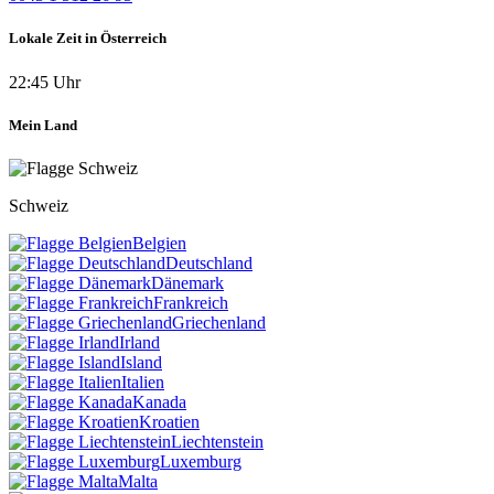
Lokale Zeit in Österreich
22:45 Uhr
Mein Land
Schweiz
Belgien
Deutschland
Dänemark
Frankreich
Griechenland
Irland
Island
Italien
Kanada
Kroatien
Liechtenstein
Luxemburg
Malta