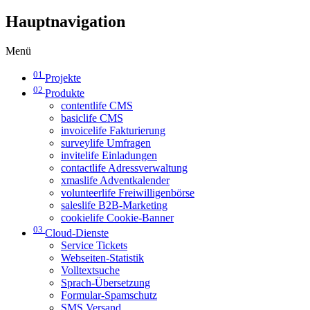
Hauptnavigation
Menü
01
Projekte
02
Produkte
contentlife CMS
basiclife CMS
invoicelife Fakturierung
surveylife Umfragen
invitelife Einladungen
contactlife Adressverwaltung
xmaslife Adventkalender
volunteerlife Freiwilligenbörse
saleslife B2B-Marketing
cookielife Cookie-Banner
03
Cloud-Dienste
Service Tickets
Webseiten-Statistik
Volltextsuche
Sprach-Übersetzung
Formular-Spamschutz
SMS Versand