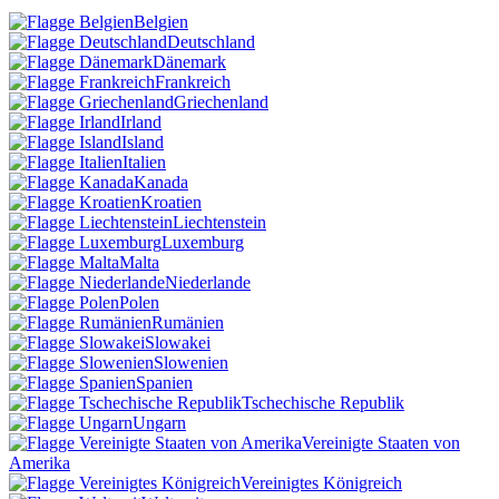
Belgien
Deutschland
Dänemark
Frankreich
Griechenland
Irland
Island
Italien
Kanada
Kroatien
Liechtenstein
Luxemburg
Malta
Niederlande
Polen
Rumänien
Slowakei
Slowenien
Spanien
Tschechische Republik
Ungarn
Vereinigte Staaten von
Amerika
Vereinigtes Königreich