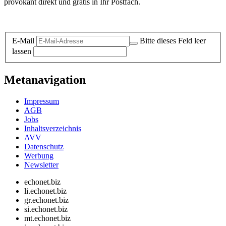
provokant direkt und gratis in Ihr Postfach.
Datenschutz-Information zum Newsletter
E-Mail
Bitte dieses Feld leer
lassen
Metanavigation
Impressum
AGB
Jobs
Inhaltsverzeichnis
AVV
Datenschutz
Werbung
Newsletter
echonet.biz
li.echonet.biz
gr.echonet.biz
si.echonet.biz
mt.echonet.biz