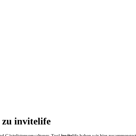
u invitelife
nd Gästelistenverwaltungs-Tool
invite
life haben wir hier zusammengeste