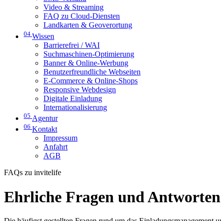
Video & Streaming
FAQ zu Cloud-Diensten
Landkarten & Geoverortung
04
Wissen
Barrierefrei / WAI
Suchmaschinen-Optimierung
Banner & Online-Werbung
Benutzerfreundliche Webseiten
E-Commerce & Online-Shops
Responsive Webdesign
Digitale Einladung
Internationalisierung
05
Agentur
06
Kontakt
Impressum
Anfahrt
AGB
FAQs zu invitelife
Ehrliche Fragen und Antworten z
Die häufigst gestellten Fragen rund um das Einladungsmanagement u