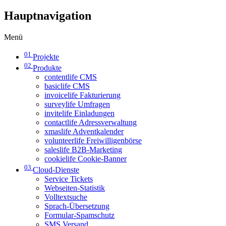
Hauptnavigation
Menü
01
Projekte
02
Produkte
contentlife CMS
basiclife CMS
invoicelife Fakturierung
surveylife Umfragen
invitelife Einladungen
contactlife Adressverwaltung
xmaslife Adventkalender
volunteerlife Freiwilligenbörse
saleslife B2B-Marketing
cookielife Cookie-Banner
03
Cloud-Dienste
Service Tickets
Webseiten-Statistik
Volltextsuche
Sprach-Übersetzung
Formular-Spamschutz
SMS Versand