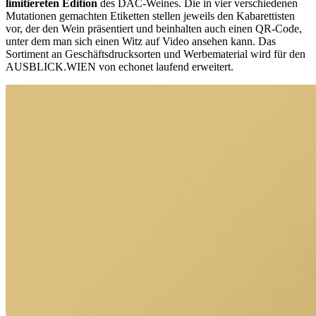
limitiereten Edition
des DAC-Weines. Die in vier verschiedenen
Mutationen gemachten Etiketten stellen jeweils den Kabarettisten
vor, der den Wein präsentiert und beinhalten auch einen QR-Code,
unter dem man sich einen Witz auf Video ansehen kann. Das
Sortiment an Geschäftsdrucksorten und Werbematerial wird für den
AUSBLICK.WIEN von echonet laufend erweitert.