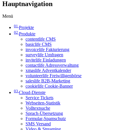
Hauptnavigation
Menü
01
Projekte
02
Produkte
contentlife CMS
basiclife CMS
invoicelife Fakturierung
surveylife Umfragen
invitelife Einladungen
contactlife Adressverwaltung
xmaslife Adventkalender
volunteerlife Freiwilligenbörse
saleslife B2B-Marketing
cookielife Cookie-Banner
03
Cloud-Dienste
Service Tickets
Webseiten-Statistik
Volltextsuche
Sprach-Übersetzung
Formular-Spamschutz
SMS Versand
Video & Streaming