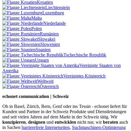
Kroatien
Liechtenstein
Luxemburg
Malta
Niederlande
Polen
Rumänien
Slowakei
Slowenien
Spanien
Tschechische Republik
Ungarn
Vereinigte Staaten von
Amerika
Vereinigtes Königreich
Weltweit
Österreich
echonet communication | Schweiz
Ob in Basel, Zürich, Bern, Genf oder ins Tessin - echonet liefert für
Kunden und Partner in der Schweiz Produkte und Dienstleistungen
und seit vielen Jahren auf dem Markt in der Schweiz tätig. Wir
konzipieren
,
designen
und
entwicklen
nicht nur, wir
beraten
auch
in Sachen
barrierefreie Internetseiten
,
Suchmaschinen-Optimierung