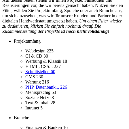
Auf diesen Seiten stellen wir Ihnen Projekte, Fallstudien und
Realisierungen vor, die wir bereits gemacht haben. Nutzen Sie den
Filter, wählen Sie Projektumfang, Sprache oder auch Branche aus,
um sich anzusehen, was wir für unsere Kunden und Partner in der
digitalen Handwerkstatt umgesetzt haben.
Um einen Filter wieder
zu deaktiveren, klicken Sie einfach nochmal drauf. Die
Zusammenstellung der Projekte ist
noch nicht vollständig
!
Projektumfang
Webdesign
225
CI & CD
30
Werbung & Klassik
18
HTML, CSS...
237
Schnittstellen
60
CMS
230
Wartung
216
PHP, Datenbank...
226
Mehrsprachig
53
Soziale Netze
8
Text & Inhalt
28
Intranet
5
Branche
Finanzen & Banken
16