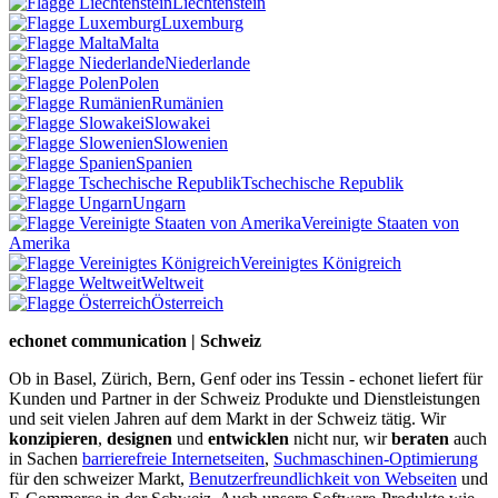
Liechtenstein
Luxemburg
Malta
Niederlande
Polen
Rumänien
Slowakei
Slowenien
Spanien
Tschechische Republik
Ungarn
Vereinigte Staaten von
Amerika
Vereinigtes Königreich
Weltweit
Österreich
echonet communication | Schweiz
Ob in Basel, Zürich, Bern, Genf oder ins Tessin - echonet liefert für
Kunden und Partner in der Schweiz Produkte und Dienstleistungen
und seit vielen Jahren auf dem Markt in der Schweiz tätig. Wir
konzipieren
,
designen
und
entwicklen
nicht nur, wir
beraten
auch
in Sachen
barrierefreie Internetseiten
,
Suchmaschinen-Optimierung
für den schweizer Markt,
Benutzerfreundlichkeit von Webseiten
und