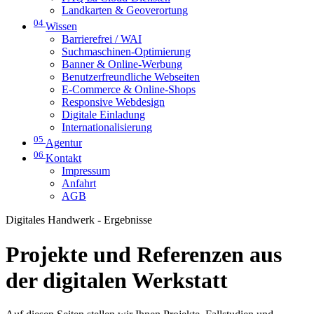
Landkarten & Geoverortung
04
Wissen
Barrierefrei / WAI
Suchmaschinen-Optimierung
Banner & Online-Werbung
Benutzerfreundliche Webseiten
E-Commerce & Online-Shops
Responsive Webdesign
Digitale Einladung
Internationalisierung
05
Agentur
06
Kontakt
Impressum
Anfahrt
AGB
Digitales Handwerk - Ergebnisse
Projekte und Referenzen aus
der digitalen Werkstatt