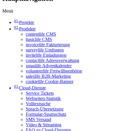
Menü
01
Projekte
02
Produkte
contentlife CMS
basiclife CMS
invoicelife Fakturierung
surveylife Umfragen
invitelife Einladungen
contactlife Adressverwaltung
xmaslife Adventkalender
volunteerlife Freiwilligenbörse
saleslife B2B-Marketing
cookielife Cookie-Banner
03
Cloud-Dienste
Service Tickets
Webseiten-Statistik
Volltextsuche
Sprach-Übersetzung
Formular-Spamschutz
SMS Versand
Video & Streaming
FAQ zu Cloud-Diensten