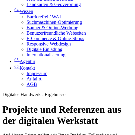
Landkarten & Geoverortung
04
Wissen
Barrierefrei / WAI
Suchmaschinen-Optimierung
Banner & Online-Werbung
Benutzerfreundliche Webseiten
E-Commerce & Online-Shops
Responsive Webdesign
Digitale Einladung
Internationalisierung
05
Agentur
06
Kontakt
Impressum
Anfahrt
AGB
Digitales Handwerk - Ergebnisse
Projekte und Referenzen aus
der digitalen Werkstatt