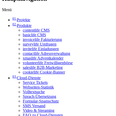
Menü
01
Projekte
02
Produkte
contentlife CMS
basiclife CMS
invoicelife Fakturierung
surveylife Umfragen
invitelife Einladungen
contactlife Adressverwaltung
xmaslife Adventkalender
volunteerlife Freiwilligenbörse
saleslife B2B-Marketing
cookielife Cookie-Banner
03
Cloud-Dienste
Service Tickets
Webseiten-Statistik
Volltextsuche
Sprach-Übersetzung
Formular-Spamschutz
SMS Versand
Video & Streaming
FAQ zu Cloud-Diensten