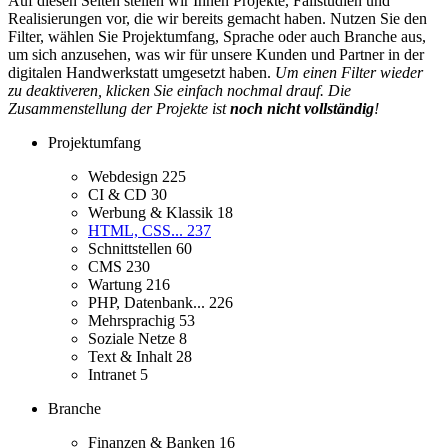
Auf diesen Seiten stellen wir Ihnen Projekte, Fallstudien und
Realisierungen vor, die wir bereits gemacht haben. Nutzen Sie den
Filter, wählen Sie Projektumfang, Sprache oder auch Branche aus,
um sich anzusehen, was wir für unsere Kunden und Partner in der
digitalen Handwerkstatt umgesetzt haben.
Um einen Filter wieder
zu deaktiveren, klicken Sie einfach nochmal drauf. Die
Zusammenstellung der Projekte ist
noch nicht vollständig
!
Projektumfang
Webdesign
225
CI & CD
30
Werbung & Klassik
18
HTML, CSS...
237
Schnittstellen
60
CMS
230
Wartung
216
PHP, Datenbank...
226
Mehrsprachig
53
Soziale Netze
8
Text & Inhalt
28
Intranet
5
Branche
Finanzen & Banken
16