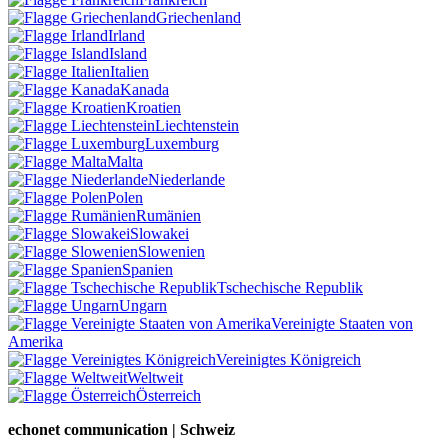
Griechenland
Irland
Island
Italien
Kanada
Kroatien
Liechtenstein
Luxemburg
Malta
Niederlande
Polen
Rumänien
Slowakei
Slowenien
Spanien
Tschechische Republik
Ungarn
Vereinigte Staaten von
Amerika
Vereinigtes Königreich
Weltweit
Österreich
echonet communication | Schweiz