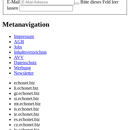
E-Mail
Bitte dieses Feld leer
lassen
Metanavigation
Impressum
AGB
Jobs
Inhaltsverzeichnis
AVV
Datenschutz
Werbung
Newsletter
echonet.biz
li.echonet.biz
gr.echonet.biz
si.echonet.biz
mt.echonet.biz
is.echonet.biz
ie.echonet.biz
es.echonet.biz
cz.echonet.biz
lu.echonet.biz