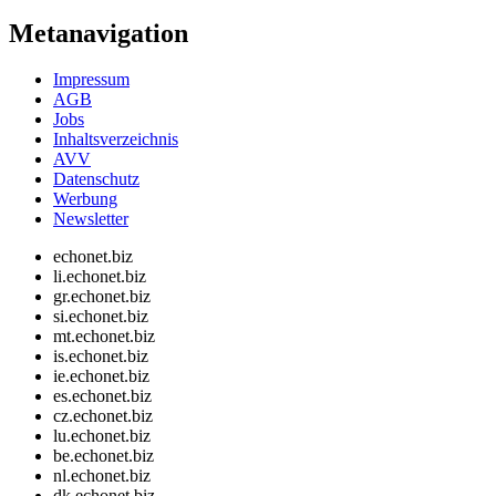
Metanavigation
Impressum
AGB
Jobs
Inhaltsverzeichnis
AVV
Datenschutz
Werbung
Newsletter
echonet.biz
li.echonet.biz
gr.echonet.biz
si.echonet.biz
mt.echonet.biz
is.echonet.biz
ie.echonet.biz
es.echonet.biz
cz.echonet.biz
lu.echonet.biz
be.echonet.biz
nl.echonet.biz
dk.echonet.biz