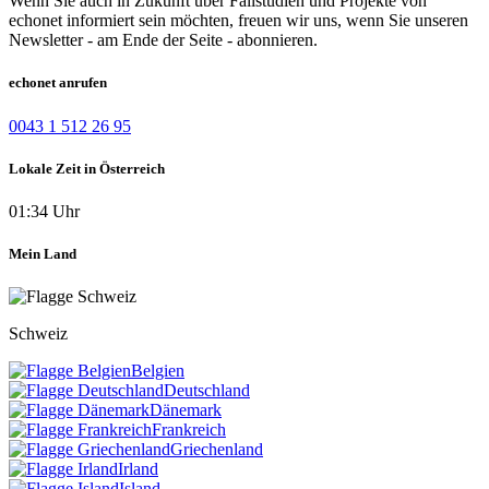
Wenn Sie auch in Zukunft über Fallstudien und Projekte von
echonet informiert sein möchten, freuen wir uns, wenn Sie unseren
Newsletter - am Ende der Seite - abonnieren.
echonet anrufen
0043 1 512 26 95
Lokale Zeit in Österreich
01:34 Uhr
Mein Land
Schweiz
Belgien
Deutschland
Dänemark
Frankreich
Griechenland
Irland
Island