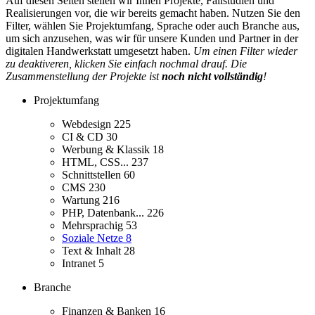
Auf diesen Seiten stellen wir Ihnen Projekte, Fallstudien und
Realisierungen vor, die wir bereits gemacht haben. Nutzen Sie den
Filter, wählen Sie Projektumfang, Sprache oder auch Branche aus,
um sich anzusehen, was wir für unsere Kunden und Partner in der
digitalen Handwerkstatt umgesetzt haben.
Um einen Filter wieder
zu deaktiveren, klicken Sie einfach nochmal drauf. Die
Zusammenstellung der Projekte ist
noch nicht vollständig
!
Projektumfang
Webdesign
225
CI & CD
30
Werbung & Klassik
18
HTML, CSS...
237
Schnittstellen
60
CMS
230
Wartung
216
PHP, Datenbank...
226
Mehrsprachig
53
Soziale Netze
8
Text & Inhalt
28
Intranet
5
Branche
Finanzen & Banken
16