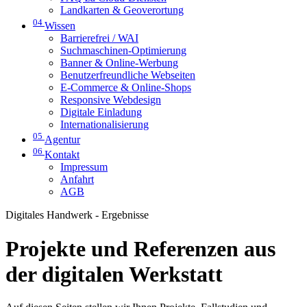
Landkarten & Geoverortung
04
Wissen
Barrierefrei / WAI
Suchmaschinen-Optimierung
Banner & Online-Werbung
Benutzerfreundliche Webseiten
E-Commerce & Online-Shops
Responsive Webdesign
Digitale Einladung
Internationalisierung
05
Agentur
06
Kontakt
Impressum
Anfahrt
AGB
Digitales Handwerk - Ergebnisse
Projekte und Referenzen aus
der digitalen Werkstatt