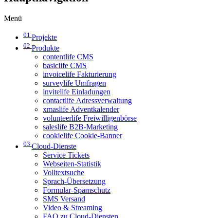
Menü
01
Projekte
02
Produkte
contentlife CMS
basiclife CMS
invoicelife Fakturierung
surveylife Umfragen
invitelife Einladungen
contactlife Adressverwaltung
xmaslife Adventkalender
volunteerlife Freiwilligenbörse
saleslife B2B-Marketing
cookielife Cookie-Banner
03
Cloud-Dienste
Service Tickets
Webseiten-Statistik
Volltextsuche
Sprach-Übersetzung
Formular-Spamschutz
SMS Versand
Video & Streaming
FAQ zu Cloud-Diensten