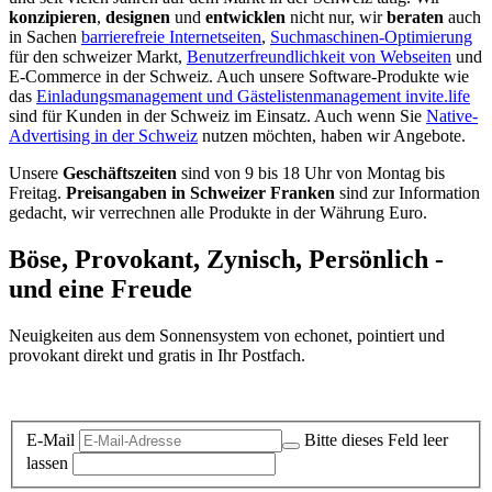
konzipieren
,
designen
und
entwicklen
nicht nur, wir
beraten
auch
in Sachen
barrierefreie Internetseiten
,
Suchmaschinen-Optimierung
für den schweizer Markt,
Benutzerfreundlichkeit von Webseiten
und
E-Commerce in der Schweiz. Auch unsere Software-Produkte wie
das
Einladungsmanagement und Gästelistenmanagement invite.life
sind für Kunden in der Schweiz im Einsatz. Auch wenn Sie
Native-
Advertising in der Schweiz
nutzen möchten, haben wir Angebote.
Unsere
Geschäftszeiten
sind von 9 bis 18 Uhr von Montag bis
Freitag.
Preisangaben in Schweizer Franken
sind zur Information
gedacht, wir verrechnen alle Produkte in der Währung Euro.
Böse, Provokant, Zynisch, Persönlich -
und eine Freude
Neuigkeiten aus dem Sonnensystem von echonet, pointiert und
provokant direkt und gratis in Ihr Postfach.
Datenschutz-Information zum Newsletter
E-Mail
Bitte dieses Feld leer
lassen