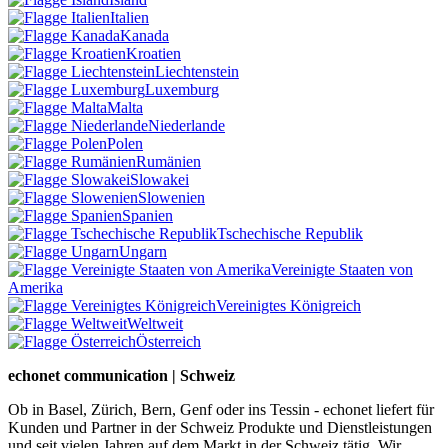
Italien
Kanada
Kroatien
Liechtenstein
Luxemburg
Malta
Niederlande
Polen
Rumänien
Slowakei
Slowenien
Spanien
Tschechische Republik
Ungarn
Vereinigte Staaten von
Amerika
Vereinigtes Königreich
Weltweit
Österreich
echonet communication | Schweiz
Ob in Basel, Zürich, Bern, Genf oder ins Tessin - echonet liefert für
Kunden und Partner in der Schweiz Produkte und Dienstleistungen
und seit vielen Jahren auf dem Markt in der Schweiz tätig. Wir