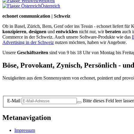
Weltweit
Österreich
echonet communication | Schweiz
Ob in Basel, Zürich, Bern, Genf oder ins Tessin - echonet liefert fü
konzipieren
,
designen
und
entwicklen
nicht nur, wir
beraten
auch 
Commerce in der Schweiz. Auch unsere Software-Produkte wie das
E
Advertising in der Schweiz
nutzen möchten, haben wir Angebote.
Unsere
Geschäftszeiten
sind von 9 bis 18 Uhr von Montag bis Freita
Böse, Provokant, Zynisch, Persönlich - un
Neuigkeiten aus dem Sonnensystem von echonet, pointiert und provokan
Datenschutz-Information zum Newsletter
E-Mail
Bitte dieses Feld leer lasse
Metanavigation
Impressum