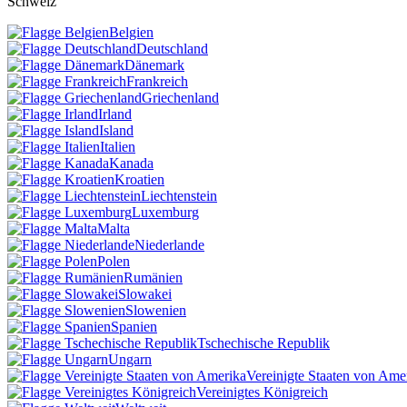
Schweiz
Belgien
Deutschland
Dänemark
Frankreich
Griechenland
Irland
Island
Italien
Kanada
Kroatien
Liechtenstein
Luxemburg
Malta
Niederlande
Polen
Rumänien
Slowakei
Slowenien
Spanien
Tschechische Republik
Ungarn
Vereinigte Staaten von Ame
Vereinigtes Königreich