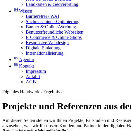
Landkarten & Geoverortung
04
Wissen
Barrierefrei / WAI
Suchmaschinen-Optimierung
Banner & Online-Werbung
Benutzerfreundliche Webseiten
E-Commerce & Online-Shops
Responsive Webdesign
Digitale Einladung
Internationalisierung
05
Agentur
06
Kontakt
Impressum
Anfahrt
AGB
Digitales Handwerk - Ergebnisse
Projekte und Referenzen aus der
Auf diesen Seiten stellen wir Ihnen Projekte, Fallstudien und Realis
anzusehen, was wir für unsere Kunden und Partner in der digitalen 
Projekte ist
noch nicht vollständig
!