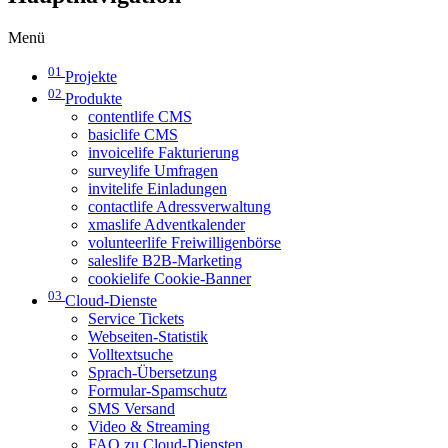
Menü
01
Projekte
02
Produkte
contentlife CMS
basiclife CMS
invoicelife Fakturierung
surveylife Umfragen
invitelife Einladungen
contactlife Adressverwaltung
xmaslife Adventkalender
volunteerlife Freiwilligenbörse
saleslife B2B-Marketing
cookielife Cookie-Banner
03
Cloud-Dienste
Service Tickets
Webseiten-Statistik
Volltextsuche
Sprach-Übersetzung
Formular-Spamschutz
SMS Versand
Video & Streaming
FAQ zu Cloud-Diensten