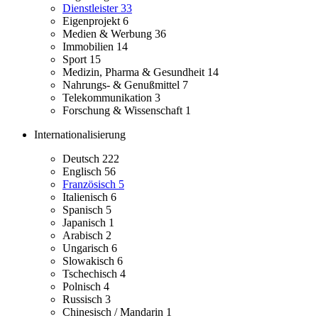
Dienstleister
33
Eigenprojekt
6
Medien & Werbung
36
Immobilien
14
Sport
15
Medizin, Pharma & Gesundheit
14
Nahrungs- & Genußmittel
7
Telekommunikation
3
Forschung & Wissenschaft
1
Internationalisierung
Deutsch
222
Englisch
56
Französisch
5
Italienisch
6
Spanisch
5
Japanisch
1
Arabisch
2
Ungarisch
6
Slowakisch
6
Tschechisch
4
Polnisch
4
Russisch
3
Chinesisch / Mandarin
1