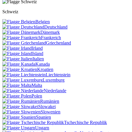
Schweiz
Belgien
Deutschland
Dänemark
Frankreich
Griechenland
Irland
Island
Italien
Kanada
Kroatien
Liechtenstein
Luxemburg
Malta
Niederlande
Polen
Rumänien
Slowakei
Slowenien
Spanien
Tschechische Republik
Ungarn