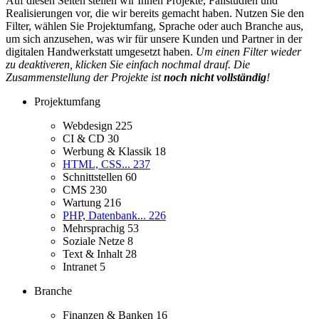
Auf diesen Seiten stellen wir Ihnen Projekte, Fallstudien und
Realisierungen vor, die wir bereits gemacht haben. Nutzen Sie den
Filter, wählen Sie Projektumfang, Sprache oder auch Branche aus,
um sich anzusehen, was wir für unsere Kunden und Partner in der
digitalen Handwerkstatt umgesetzt haben.
Um einen Filter wieder
zu deaktiveren, klicken Sie einfach nochmal drauf. Die
Zusammenstellung der Projekte ist
noch nicht vollständig
!
Projektumfang
Webdesign
225
CI & CD
30
Werbung & Klassik
18
HTML, CSS...
237
Schnittstellen
60
CMS
230
Wartung
216
PHP, Datenbank...
226
Mehrsprachig
53
Soziale Netze
8
Text & Inhalt
28
Intranet
5
Branche
Finanzen & Banken
16