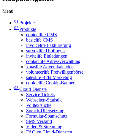
Menü
01
Projekte
02
Produkte
contentlife CMS
basiclife CMS
invoicelife Fakturierung
surveylife Umfragen
invitelife Einladungen
contactlife Adressverwaltung
xmaslife Adventkalender
volunteerlife Freiwilligenbörse
saleslife B2B-Marketing
cookielife Cookie-Banner
03
Cloud-Dienste
Service Tickets
Webseiten-Statistik
Volltextsuche
Sprach-Übersetzung
Formular-Spamschutz
SMS Versand
Video & Streaming
FAQ zu Cloud-Diensten