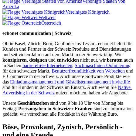
Vereinigte Staaten von
Amerika
Vereinigtes Königreich
Weltweit
Österreich
echonet communication | Schweiz
Ob in Basel, Zürich, Bern, Genf oder ins Tessin - echonet liefert für
Kunden und Partner in der Schweiz Produkte und Dienstleistungen
und seit vielen Jahren auf dem Markt in der Schweiz tätig. Wir
konzipieren
,
designen
und
entwicklen
nicht nur, wir
beraten
auch
in Sachen
barrierefreie Internetseiten
,
Suchmaschinen-Optimierung
für den schweizer Markt,
Benutzerfreundlichkeit von Webseiten
und
E-Commerce in der Schweiz. Auch unsere Software-Produkte wie
das
Einladungsmanagement und Gästelistenmanagement invite.life
sind für Kunden in der Schweiz im Einsatz. Auch wenn Sie
Native-
Advertising in der Schweiz
nutzen möchten, haben wir Angebote.
Unsere
Geschäftszeiten
sind von 9 bis 18 Uhr von Montag bis
Freitag.
Preisangaben in Schweizer Franken
sind zur Information
gedacht, wir verrechnen alle Produkte in der Währung Euro.
Böse, Provokant, Zynisch, Persönlich -
und eine Freude