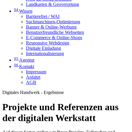
Landkarten & Geoverortung
04
Wissen
Barrierefrei / WAI
Suchmaschinen-Optimierung
Banner & Online-Werbung
Benutzerfreundliche Webseiten
E-Commerce & Online-Shops
Responsive Webdesign
Digitale Einladung
Internationalisierung
05
Agentur
06
Kontakt
Impressum
Anfahrt
AGB
Digitales Handwerk - Ergebnisse
Projekte und Referenzen aus
der digitalen Werkstatt