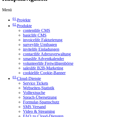
Menü
01
Projekte
02
Produkte
contentlife CMS
basiclife CMS
invoicelife Fakturierung
surveylife Umfragen
invitelife Einladungen
contactlife Adressverwaltung
xmaslife Adventkalender
volunteerlife Freiwilligenbörse
saleslife B2B-Marketing
cookielife Cookie-Banner
03
Cloud-Dienste
Service Tickets
Webseiten-Statistik
Volltextsuche
Sprach-Übersetzung
Formular-Spamschutz
SMS Versand
Video & Streaming
FAQ zu Cloud-Diensten