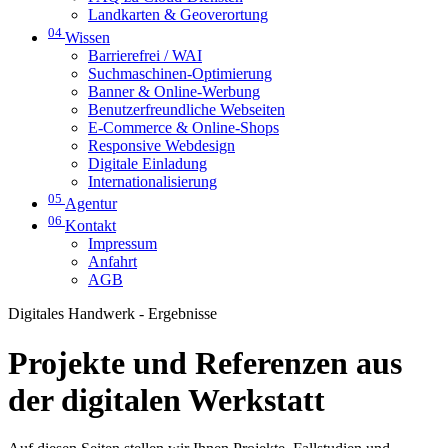
Landkarten & Geoverortung
04
Wissen
Barrierefrei / WAI
Suchmaschinen-Optimierung
Banner & Online-Werbung
Benutzerfreundliche Webseiten
E-Commerce & Online-Shops
Responsive Webdesign
Digitale Einladung
Internationalisierung
05
Agentur
06
Kontakt
Impressum
Anfahrt
AGB
Digitales Handwerk - Ergebnisse
Projekte und Referenzen aus
der digitalen Werkstatt