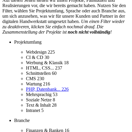
Auf diesen Seiten stellen wir Ihnen Projekte, Fallstudien und
Realisierungen vor, die wir bereits gemacht haben. Nutzen Sie den
Filter, wählen Sie Projektumfang, Sprache oder auch Branche aus,
um sich anzusehen, was wir für unsere Kunden und Partner in der
digitalen Handwerkstatt umgesetzt haben.
Um einen Filter wieder
zu deaktiveren, klicken Sie einfach nochmal drauf. Die
Zusammenstellung der Projekte ist
noch nicht vollständig
!
Projektumfang
Webdesign
225
CI & CD
30
Werbung & Klassik
18
HTML, CSS...
237
Schnittstellen
60
CMS
230
Wartung
216
PHP, Datenbank...
226
Mehrsprachig
53
Soziale Netze
8
Text & Inhalt
28
Intranet
5
Branche
Finanzen & Banken
16