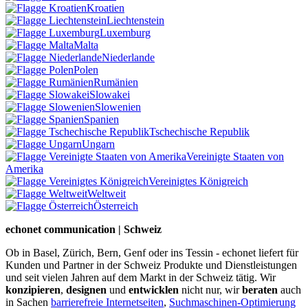
Kroatien
Liechtenstein
Luxemburg
Malta
Niederlande
Polen
Rumänien
Slowakei
Slowenien
Spanien
Tschechische Republik
Ungarn
Vereinigte Staaten von
Amerika
Vereinigtes Königreich
Weltweit
Österreich
echonet communication | Schweiz
Ob in Basel, Zürich, Bern, Genf oder ins Tessin - echonet liefert für
Kunden und Partner in der Schweiz Produkte und Dienstleistungen
und seit vielen Jahren auf dem Markt in der Schweiz tätig. Wir
konzipieren
,
designen
und
entwicklen
nicht nur, wir
beraten
auch
in Sachen
barrierefreie Internetseiten
,
Suchmaschinen-Optimierung