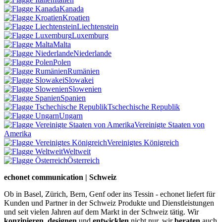
Kanada
Kroatien
Liechtenstein
Luxemburg
Malta
Niederlande
Polen
Rumänien
Slowakei
Slowenien
Spanien
Tschechische Republik
Ungarn
Vereinigte Staaten von
Amerika
Vereinigtes Königreich
Weltweit
Österreich
echonet communication | Schweiz
Ob in Basel, Zürich, Bern, Genf oder ins Tessin - echonet liefert für
Kunden und Partner in der Schweiz Produkte und Dienstleistungen
und seit vielen Jahren auf dem Markt in der Schweiz tätig. Wir
konzipieren
,
designen
und
entwicklen
nicht nur, wir
beraten
auch