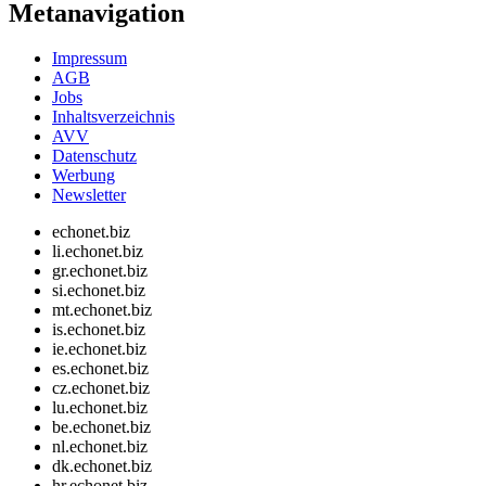
Metanavigation
Impressum
AGB
Jobs
Inhaltsverzeichnis
AVV
Datenschutz
Werbung
Newsletter
echonet.biz
li.echonet.biz
gr.echonet.biz
si.echonet.biz
mt.echonet.biz
is.echonet.biz
ie.echonet.biz
es.echonet.biz
cz.echonet.biz
lu.echonet.biz
be.echonet.biz
nl.echonet.biz
dk.echonet.biz
hr.echonet.biz