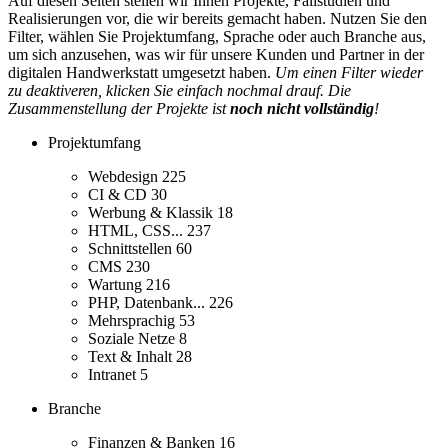
Auf diesen Seiten stellen wir Ihnen Projekte, Fallstudien und
Realisierungen vor, die wir bereits gemacht haben. Nutzen Sie den
Filter, wählen Sie Projektumfang, Sprache oder auch Branche aus,
um sich anzusehen, was wir für unsere Kunden und Partner in der
digitalen Handwerkstatt umgesetzt haben.
Um einen Filter wieder
zu deaktiveren, klicken Sie einfach nochmal drauf. Die
Zusammenstellung der Projekte ist
noch nicht vollständig
!
Projektumfang
Webdesign
225
CI & CD
30
Werbung & Klassik
18
HTML, CSS...
237
Schnittstellen
60
CMS
230
Wartung
216
PHP, Datenbank...
226
Mehrsprachig
53
Soziale Netze
8
Text & Inhalt
28
Intranet
5
Branche
Finanzen & Banken
16