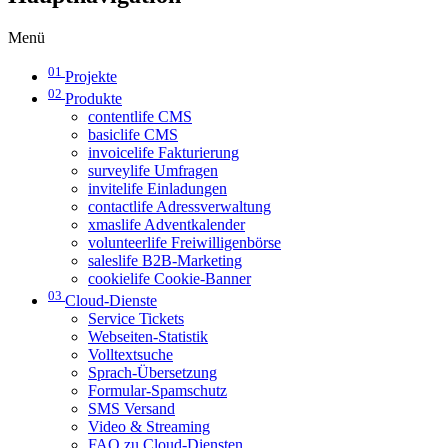
Menü
01
Projekte
02
Produkte
contentlife CMS
basiclife CMS
invoicelife Fakturierung
surveylife Umfragen
invitelife Einladungen
contactlife Adressverwaltung
xmaslife Adventkalender
volunteerlife Freiwilligenbörse
saleslife B2B-Marketing
cookielife Cookie-Banner
03
Cloud-Dienste
Service Tickets
Webseiten-Statistik
Volltextsuche
Sprach-Übersetzung
Formular-Spamschutz
SMS Versand
Video & Streaming
FAQ zu Cloud-Diensten