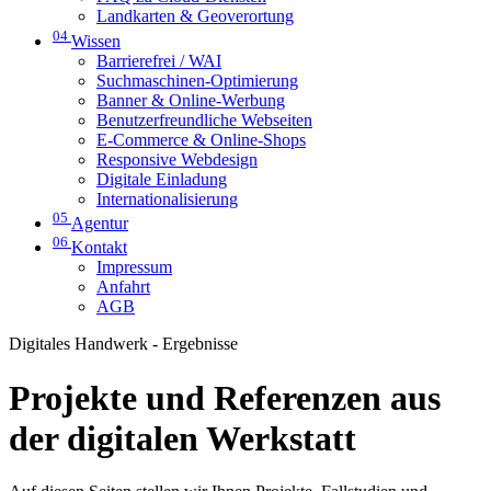
Landkarten & Geoverortung
04
Wissen
Barrierefrei / WAI
Suchmaschinen-Optimierung
Banner & Online-Werbung
Benutzerfreundliche Webseiten
E-Commerce & Online-Shops
Responsive Webdesign
Digitale Einladung
Internationalisierung
05
Agentur
06
Kontakt
Impressum
Anfahrt
AGB
Digitales Handwerk - Ergebnisse
Projekte und Referenzen aus
der digitalen Werkstatt