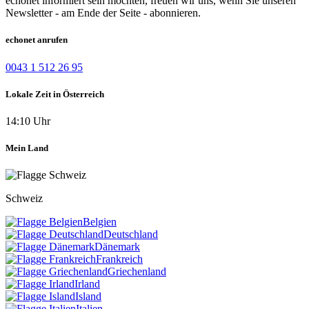
echonet informiert sein möchten, freuen wir uns, wenn Sie unseren
Newsletter - am Ende der Seite - abonnieren.
echonet anrufen
0043 1 512 26 95
Lokale Zeit in Österreich
14:10 Uhr
Mein Land
Schweiz
Belgien
Deutschland
Dänemark
Frankreich
Griechenland
Irland
Island
Italien