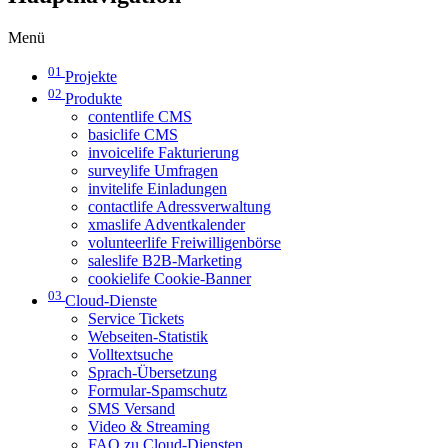
Menü
01
Projekte
02
Produkte
contentlife CMS
basiclife CMS
invoicelife Fakturierung
surveylife Umfragen
invitelife Einladungen
contactlife Adressverwaltung
xmaslife Adventkalender
volunteerlife Freiwilligenbörse
saleslife B2B-Marketing
cookielife Cookie-Banner
03
Cloud-Dienste
Service Tickets
Webseiten-Statistik
Volltextsuche
Sprach-Übersetzung
Formular-Spamschutz
SMS Versand
Video & Streaming
FAQ zu Cloud-Diensten