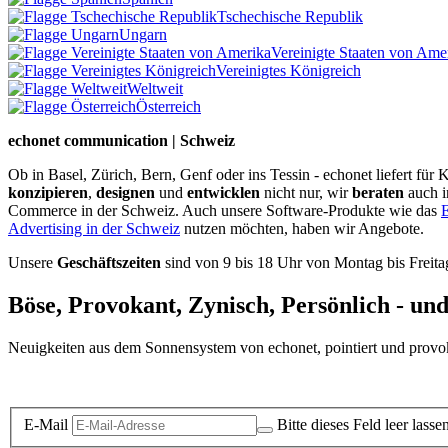
Tschechische Republik
Ungarn
Vereinigte Staaten von Ame
Vereinigtes Königreich
Weltweit
Österreich
echonet communication | Schweiz
Ob in Basel, Zürich, Bern, Genf oder ins Tessin - echonet liefert fü
konzipieren
,
designen
und
entwicklen
nicht nur, wir
beraten
auch 
Commerce in der Schweiz. Auch unsere Software-Produkte wie das
E
Advertising in der Schweiz
nutzen möchten, haben wir Angebote.
Unsere
Geschäftszeiten
sind von 9 bis 18 Uhr von Montag bis Freita
Böse, Provokant, Zynisch, Persönlich - un
Neuigkeiten aus dem Sonnensystem von echonet, pointiert und provokan
Datenschutz-Information zum Newsletter
E-Mail
Bitte dieses Feld leer lasse