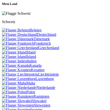
Mein Land
Schweiz
Belgien
Deutschland
Dänemark
Frankreich
Griechenland
Irland
Island
Italien
Kanada
Kroatien
Liechtenstein
Luxemburg
Malta
Niederlande
Polen
Rumänien
Slowakei
Slowenien
Spanien