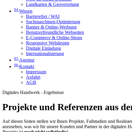
Landkarten & Geoverortung
04
Wissen
Barrierefrei / WAI
Suchmaschinen-Optimierung
Banner & Online-Werbung
Benutzerfreundliche Webseiten
E-Commerce & Online-Shops
Responsive Webdesign
Digitale Einladung
Internationalisierung
05
Agentur
06
Kontakt
Impressum
Anfahrt
AGB
Digitales Handwerk - Ergebnisse
Projekte und Referenzen aus der
Auf diesen Seiten stellen wir Ihnen Projekte, Fallstudien und Realis
anzusehen, was wir für unsere Kunden und Partner in der digitalen 
Projekte ist
noch nicht vollständig
!