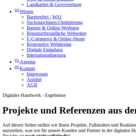
Landkarten & Geoverortung
04
Wissen
Barrierefrei / WAI
Suchmaschinen-Optimierung
Banner & Online-Werbung
Benutzerfreundliche Webseiten
E-Commerce & Online-Shops
Responsive Webdesign
Digitale Einladung
Internationalisierung
05
Agentur
06
Kontakt
Impressum
Anfahrt
AGB
Digitales Handwerk - Ergebnisse
Projekte und Referenzen aus der
Auf diesen Seiten stellen wir Ihnen Projekte, Fallstudien und Realis
anzusehen, was wir für unsere Kunden und Partner in der digitalen 
Projekte ist
noch nicht vollständig
!