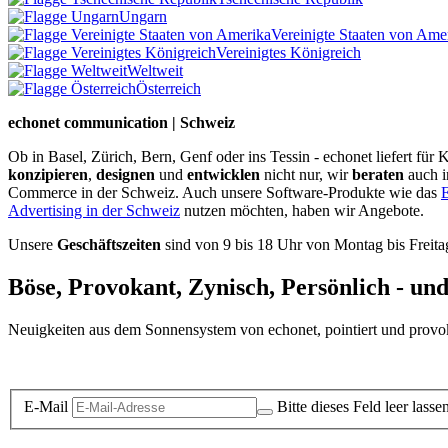
Ungarn
Vereinigte Staaten von Ame
Vereinigtes Königreich
Weltweit
Österreich
echonet communication | Schweiz
Ob in Basel, Zürich, Bern, Genf oder ins Tessin - echonet liefert fü
konzipieren
,
designen
und
entwicklen
nicht nur, wir
beraten
auch 
Commerce in der Schweiz. Auch unsere Software-Produkte wie das
E
Advertising in der Schweiz
nutzen möchten, haben wir Angebote.
Unsere
Geschäftszeiten
sind von 9 bis 18 Uhr von Montag bis Freita
Böse, Provokant, Zynisch, Persönlich - un
Neuigkeiten aus dem Sonnensystem von echonet, pointiert und provokan
Datenschutz-Information zum Newsletter
E-Mail
Bitte dieses Feld leer lasse