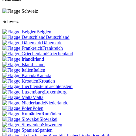
Schweiz
Belgien
Deutschland
Dänemark
Frankreich
Griechenland
Irland
Island
Italien
Kanada
Kroatien
Liechtenstein
Luxemburg
Malta
Niederlande
Polen
Rumänien
Slowakei
Slowenien
Spanien
Tschechische Republik