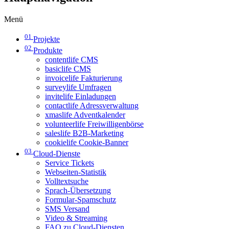
Menü
01
Projekte
02
Produkte
contentlife CMS
basiclife CMS
invoicelife Fakturierung
surveylife Umfragen
invitelife Einladungen
contactlife Adressverwaltung
xmaslife Adventkalender
volunteerlife Freiwilligenbörse
saleslife B2B-Marketing
cookielife Cookie-Banner
03
Cloud-Dienste
Service Tickets
Webseiten-Statistik
Volltextsuche
Sprach-Übersetzung
Formular-Spamschutz
SMS Versand
Video & Streaming
FAQ zu Cloud-Diensten