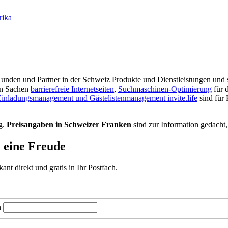
rika
r Kunden und Partner in der Schweiz Produkte und Dienstleistungen und s
in Sachen
barrierefreie Internetseiten
,
Suchmaschinen-Optimierung
für 
inladungsmanagement und Gästelistenmanagement invite.life
sind für
g.
Preisangaben in Schweizer Franken
sind zur Information gedacht,
d eine Freude
t direkt und gratis in Ihr Postfach.
n