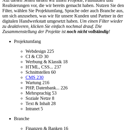
Auf diesen Seiten stellen wir Ihnen Projekte, Fallstudien und
Realisierungen vor, die wir bereits gemacht haben. Nutzen Sie den
Filter, wählen Sie Projektumfang, Sprache oder auch Branche aus,
um sich anzusehen, was wir für unsere Kunden und Partner in der
digitalen Handwerkstatt umgesetzt haben.
Um einen Filter wieder
zu deaktiveren, klicken Sie einfach nochmal drauf. Die
Zusammenstellung der Projekte ist
noch nicht vollständig
!
Projektumfang
Webdesign
225
CI & CD
30
Werbung & Klassik
18
HTML, CSS...
237
Schnittstellen
60
CMS
230
Wartung
216
PHP, Datenbank...
226
Mehrsprachig
53
Soziale Netze
8
Text & Inhalt
28
Intranet
5
Branche
Finanzen & Banken
16