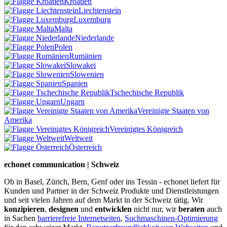
Kroatien
Liechtenstein
Luxemburg
Malta
Niederlande
Polen
Rumänien
Slowakei
Slowenien
Spanien
Tschechische Republik
Ungarn
Vereinigte Staaten von
Amerika
Vereinigtes Königreich
Weltweit
Österreich
echonet communication | Schweiz
Ob in Basel, Zürich, Bern, Genf oder ins Tessin - echonet liefert für
Kunden und Partner in der Schweiz Produkte und Dienstleistungen
und seit vielen Jahren auf dem Markt in der Schweiz tätig. Wir
konzipieren
,
designen
und
entwicklen
nicht nur, wir
beraten
auch
in Sachen
barrierefreie Internetseiten
,
Suchmaschinen-Optimierung