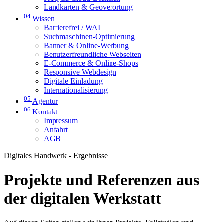
Landkarten & Geoverortung
04
Wissen
Barrierefrei / WAI
Suchmaschinen-Optimierung
Banner & Online-Werbung
Benutzerfreundliche Webseiten
E-Commerce & Online-Shops
Responsive Webdesign
Digitale Einladung
Internationalisierung
05
Agentur
06
Kontakt
Impressum
Anfahrt
AGB
Digitales Handwerk - Ergebnisse
Projekte und Referenzen aus
der digitalen Werkstatt