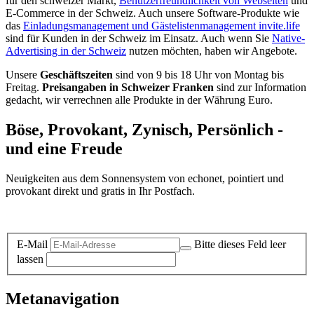
für den schweizer Markt,
Benutzerfreundlichkeit von Webseiten
und
E-Commerce in der Schweiz. Auch unsere Software-Produkte wie
das
Einladungsmanagement und Gästelistenmanagement invite.life
sind für Kunden in der Schweiz im Einsatz. Auch wenn Sie
Native-
Advertising in der Schweiz
nutzen möchten, haben wir Angebote.
Unsere
Geschäftszeiten
sind von 9 bis 18 Uhr von Montag bis
Freitag.
Preisangaben in Schweizer Franken
sind zur Information
gedacht, wir verrechnen alle Produkte in der Währung Euro.
Böse, Provokant, Zynisch, Persönlich -
und eine Freude
Neuigkeiten aus dem Sonnensystem von echonet, pointiert und
provokant direkt und gratis in Ihr Postfach.
Datenschutz-Information zum Newsletter
E-Mail
Bitte dieses Feld leer
lassen
Metanavigation