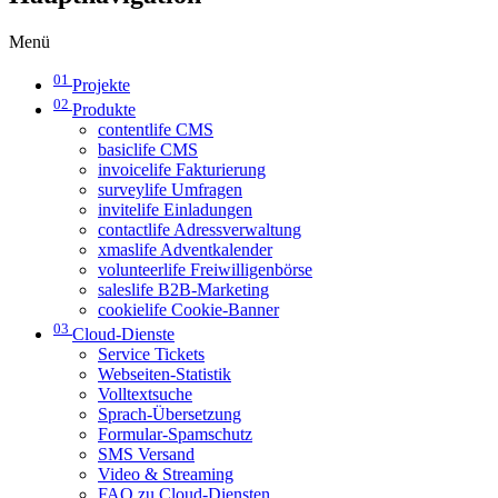
Menü
01
Projekte
02
Produkte
contentlife CMS
basiclife CMS
invoicelife Fakturierung
surveylife Umfragen
invitelife Einladungen
contactlife Adressverwaltung
xmaslife Adventkalender
volunteerlife Freiwilligenbörse
saleslife B2B-Marketing
cookielife Cookie-Banner
03
Cloud-Dienste
Service Tickets
Webseiten-Statistik
Volltextsuche
Sprach-Übersetzung
Formular-Spamschutz
SMS Versand
Video & Streaming
FAQ zu Cloud-Diensten