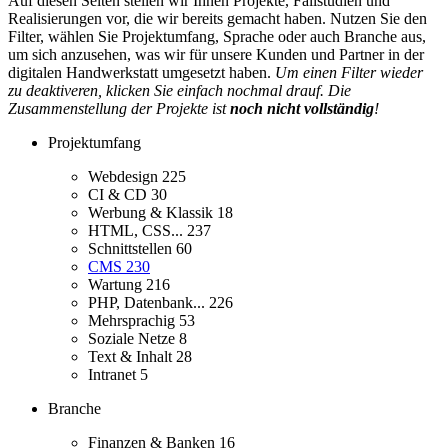
Auf diesen Seiten stellen wir Ihnen Projekte, Fallstudien und
Realisierungen vor, die wir bereits gemacht haben. Nutzen Sie den
Filter, wählen Sie Projektumfang, Sprache oder auch Branche aus,
um sich anzusehen, was wir für unsere Kunden und Partner in der
digitalen Handwerkstatt umgesetzt haben.
Um einen Filter wieder
zu deaktiveren, klicken Sie einfach nochmal drauf. Die
Zusammenstellung der Projekte ist
noch nicht vollständig
!
Projektumfang
Webdesign
225
CI & CD
30
Werbung & Klassik
18
HTML, CSS...
237
Schnittstellen
60
CMS
230
Wartung
216
PHP, Datenbank...
226
Mehrsprachig
53
Soziale Netze
8
Text & Inhalt
28
Intranet
5
Branche
Finanzen & Banken
16