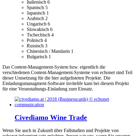
Italienisch
6
Spanisch
5
Japanisch
1
Arabisch
2
Ungarisch
6
Slowakisch
6
Tschechisch
4
Polnisch
4
Russisch
3
Chinesisch / Mandarin
1
Bulgarisch
1
Das Content-Management-System bzw. eigentlich die
verschiedenen Content-Management-Systeme von echonet sind Teil
dieser Umsetzung für die hier aufgelisteten Projekte.
Die
Einladungsmanagment-Software invitelife kam bei diesem Projekt
für eine Veranstaltungs-Einladung zum Einsatz.
Civediamo Wine Trade
Wenn Sie auch in Zukunft über Fallstudien und Projekte von
echonet informiert sein möchten, freuen wir uns, wenn Sie unseren