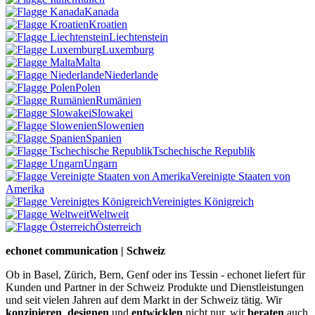
Kanada
Kroatien
Liechtenstein
Luxemburg
Malta
Niederlande
Polen
Rumänien
Slowakei
Slowenien
Spanien
Tschechische Republik
Ungarn
Vereinigte Staaten von
Amerika
Vereinigtes Königreich
Weltweit
Österreich
echonet communication | Schweiz
Ob in Basel, Zürich, Bern, Genf oder ins Tessin - echonet liefert für
Kunden und Partner in der Schweiz Produkte und Dienstleistungen
und seit vielen Jahren auf dem Markt in der Schweiz tätig. Wir
konzipieren
,
designen
und
entwicklen
nicht nur, wir
beraten
auch