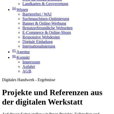
Landkarten & Geoverortung
04
Wissen
Barrierefrei / WAI
Suchmaschinen-Optimierung
Banner & Online-Werbung
Benutzerfreundliche Webseiten
E-Commerce & Online-Shops
Responsive Webdesign
Digitale Einladung
Internationalisierung
05
Agentur
06
Kontakt
Impressum
Anfahrt
AGB
Digitales Handwerk - Ergebnisse
Projekte und Referenzen aus
der digitalen Werkstatt