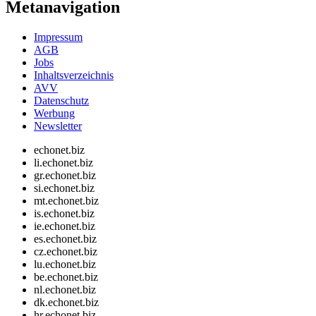
Metanavigation
Impressum
AGB
Jobs
Inhaltsverzeichnis
AVV
Datenschutz
Werbung
Newsletter
echonet.biz
li.echonet.biz
gr.echonet.biz
si.echonet.biz
mt.echonet.biz
is.echonet.biz
ie.echonet.biz
es.echonet.biz
cz.echonet.biz
lu.echonet.biz
be.echonet.biz
nl.echonet.biz
dk.echonet.biz
hr.echonet.biz