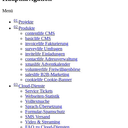
Menü
01
Projekte
02
Produkte
contentlife CMS
basiclife CMS
invoicelife Fakturierung
surveylife Umfragen
invitelife Einladungen
contactlife Adressverwaltung
xmaslife Adventkalender
volunteerlife Freiwilligenbörse
saleslife B2B-Marketing
cookielife Cookie-Banner
03
Cloud-Dienste
Service Tickets
Webseiten-Statistik
Volltextsuche
Sprach-Übersetzung
Formular-Spamschutz
SMS Versand
Video & Streaming
FAQ zu Cloud-Diensten