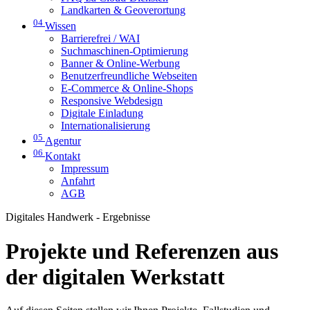
Landkarten & Geoverortung
04
Wissen
Barrierefrei / WAI
Suchmaschinen-Optimierung
Banner & Online-Werbung
Benutzerfreundliche Webseiten
E-Commerce & Online-Shops
Responsive Webdesign
Digitale Einladung
Internationalisierung
05
Agentur
06
Kontakt
Impressum
Anfahrt
AGB
Digitales Handwerk - Ergebnisse
Projekte und Referenzen aus
der digitalen Werkstatt