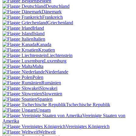
Belgien
Deutschland
Dänemark
Frankreich
Griechenland
Irland
Island
Italien
Kanada
Kroatien
Liechtenstein
Luxemburg
Malta
Niederlande
Polen
Rumänien
Slowakei
Slowenien
Spanien
Tschechische Republik
Ungarn
Vereinigte Staaten von
Amerika
Vereinigtes Königreich
Weltweit