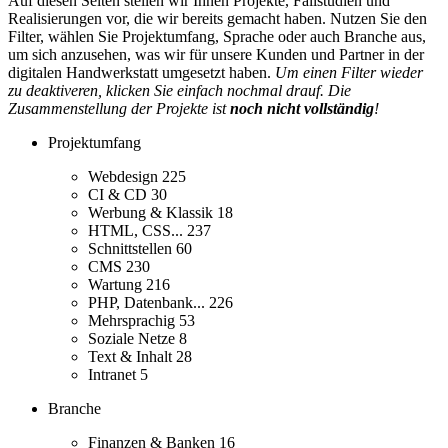
Auf diesen Seiten stellen wir Ihnen Projekte, Fallstudien und
Realisierungen vor, die wir bereits gemacht haben. Nutzen Sie den
Filter, wählen Sie Projektumfang, Sprache oder auch Branche aus,
um sich anzusehen, was wir für unsere Kunden und Partner in der
digitalen Handwerkstatt umgesetzt haben.
Um einen Filter wieder
zu deaktiveren, klicken Sie einfach nochmal drauf. Die
Zusammenstellung der Projekte ist
noch nicht vollständig
!
Projektumfang
Webdesign
225
CI & CD
30
Werbung & Klassik
18
HTML, CSS...
237
Schnittstellen
60
CMS
230
Wartung
216
PHP, Datenbank...
226
Mehrsprachig
53
Soziale Netze
8
Text & Inhalt
28
Intranet
5
Branche
Finanzen & Banken
16