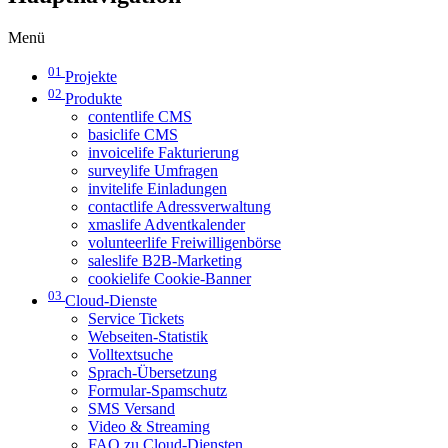
Menü
01
Projekte
02
Produkte
contentlife CMS
basiclife CMS
invoicelife Fakturierung
surveylife Umfragen
invitelife Einladungen
contactlife Adressverwaltung
xmaslife Adventkalender
volunteerlife Freiwilligenbörse
saleslife B2B-Marketing
cookielife Cookie-Banner
03
Cloud-Dienste
Service Tickets
Webseiten-Statistik
Volltextsuche
Sprach-Übersetzung
Formular-Spamschutz
SMS Versand
Video & Streaming
FAQ zu Cloud-Diensten