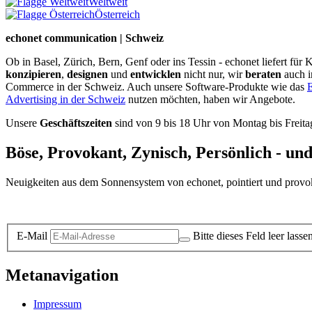
Weltweit
Österreich
echonet communication | Schweiz
Ob in Basel, Zürich, Bern, Genf oder ins Tessin - echonet liefert fü
konzipieren
,
designen
und
entwicklen
nicht nur, wir
beraten
auch 
Commerce in der Schweiz. Auch unsere Software-Produkte wie das
E
Advertising in der Schweiz
nutzen möchten, haben wir Angebote.
Unsere
Geschäftszeiten
sind von 9 bis 18 Uhr von Montag bis Freita
Böse, Provokant, Zynisch, Persönlich - un
Neuigkeiten aus dem Sonnensystem von echonet, pointiert und provokan
Datenschutz-Information zum Newsletter
E-Mail
Bitte dieses Feld leer lasse
Metanavigation
Impressum