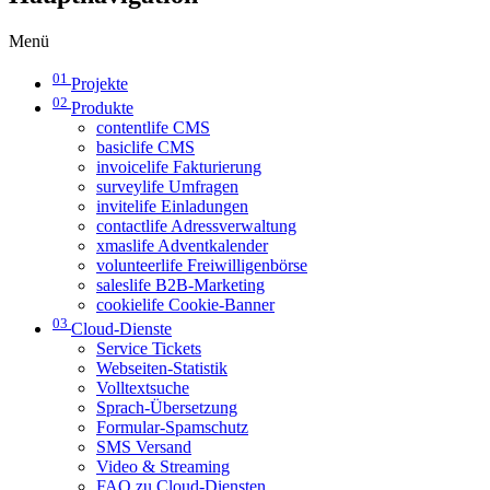
Menü
01
Projekte
02
Produkte
contentlife CMS
basiclife CMS
invoicelife Fakturierung
surveylife Umfragen
invitelife Einladungen
contactlife Adressverwaltung
xmaslife Adventkalender
volunteerlife Freiwilligenbörse
saleslife B2B-Marketing
cookielife Cookie-Banner
03
Cloud-Dienste
Service Tickets
Webseiten-Statistik
Volltextsuche
Sprach-Übersetzung
Formular-Spamschutz
SMS Versand
Video & Streaming
FAQ zu Cloud-Diensten