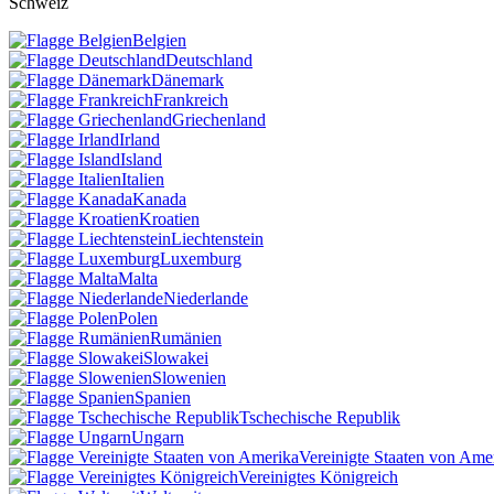
Schweiz
Belgien
Deutschland
Dänemark
Frankreich
Griechenland
Irland
Island
Italien
Kanada
Kroatien
Liechtenstein
Luxemburg
Malta
Niederlande
Polen
Rumänien
Slowakei
Slowenien
Spanien
Tschechische Republik
Ungarn
Vereinigte Staaten von Ame
Vereinigtes Königreich