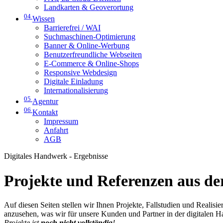
Landkarten & Geoverortung
04
Wissen
Barrierefrei / WAI
Suchmaschinen-Optimierung
Banner & Online-Werbung
Benutzerfreundliche Webseiten
E-Commerce & Online-Shops
Responsive Webdesign
Digitale Einladung
Internationalisierung
05
Agentur
06
Kontakt
Impressum
Anfahrt
AGB
Digitales Handwerk - Ergebnisse
Projekte und Referenzen aus der
Auf diesen Seiten stellen wir Ihnen Projekte, Fallstudien und Realis
anzusehen, was wir für unsere Kunden und Partner in der digitalen 
Projekte ist
noch nicht vollständig
!