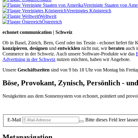
Vereinigte Staaten von Ame
Vereinigtes Königreich
Weltweit
Österreich
echonet communication | Schweiz
Ob in Basel, Zürich, Bern, Genf oder ins Tessin - echonet liefert fü
konzipieren
,
designen
und
entwicklen
nicht nur, wir
beraten
auch 
Commerce in der Schweiz. Auch unsere Software-Produkte wie das
E
Advertising in der Schweiz
nutzen möchten, haben wir Angebote.
Unsere
Geschäftszeiten
sind von 9 bis 18 Uhr von Montag bis Freita
Böse, Provokant, Zynisch, Persönlich - un
Neuigkeiten aus dem Sonnensystem von echonet, pointiert und provokan
Datenschutz-Information zum Newsletter
E-Mail
Bitte dieses Feld leer lasse
Metanavigation