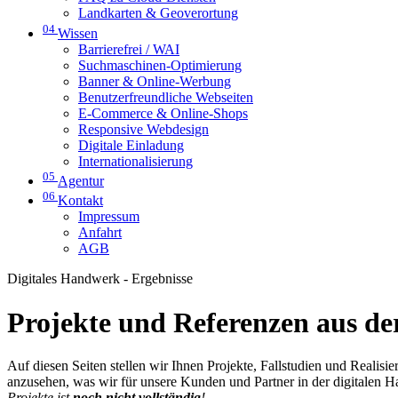
Landkarten & Geoverortung
04
Wissen
Barrierefrei / WAI
Suchmaschinen-Optimierung
Banner & Online-Werbung
Benutzerfreundliche Webseiten
E-Commerce & Online-Shops
Responsive Webdesign
Digitale Einladung
Internationalisierung
05
Agentur
06
Kontakt
Impressum
Anfahrt
AGB
Digitales Handwerk - Ergebnisse
Projekte und Referenzen aus der
Auf diesen Seiten stellen wir Ihnen Projekte, Fallstudien und Realis
anzusehen, was wir für unsere Kunden und Partner in der digitalen 
Projekte ist
noch nicht vollständig
!