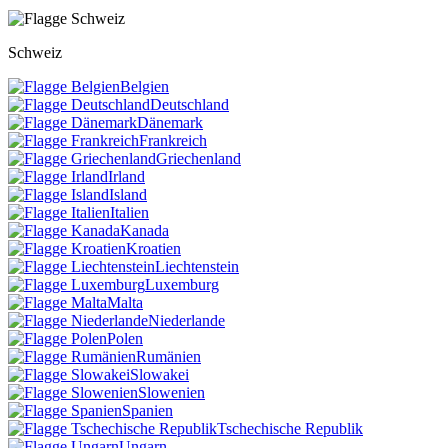
Schweiz
Belgien
Deutschland
Dänemark
Frankreich
Griechenland
Irland
Island
Italien
Kanada
Kroatien
Liechtenstein
Luxemburg
Malta
Niederlande
Polen
Rumänien
Slowakei
Slowenien
Spanien
Tschechische Republik
Ungarn