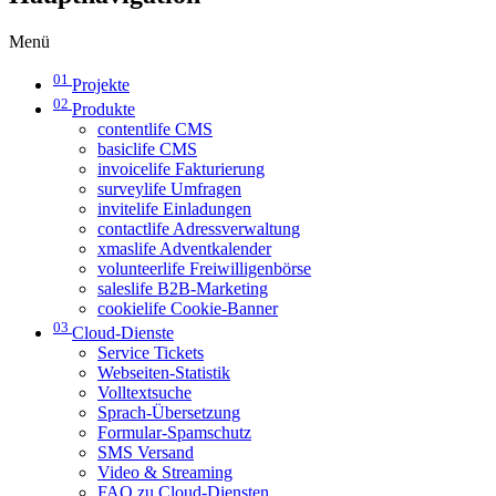
Menü
01
Projekte
02
Produkte
contentlife CMS
basiclife CMS
invoicelife Fakturierung
surveylife Umfragen
invitelife Einladungen
contactlife Adressverwaltung
xmaslife Adventkalender
volunteerlife Freiwilligenbörse
saleslife B2B-Marketing
cookielife Cookie-Banner
03
Cloud-Dienste
Service Tickets
Webseiten-Statistik
Volltextsuche
Sprach-Übersetzung
Formular-Spamschutz
SMS Versand
Video & Streaming
FAQ zu Cloud-Diensten