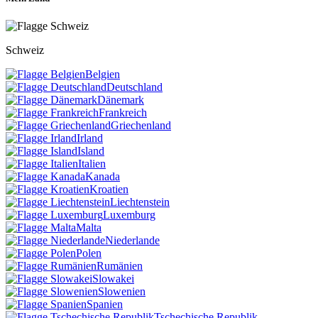
Schweiz
Belgien
Deutschland
Dänemark
Frankreich
Griechenland
Irland
Island
Italien
Kanada
Kroatien
Liechtenstein
Luxemburg
Malta
Niederlande
Polen
Rumänien
Slowakei
Slowenien
Spanien
Tschechische Republik