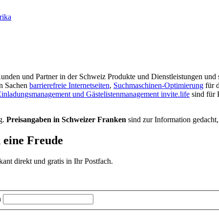
rika
r Kunden und Partner in der Schweiz Produkte und Dienstleistungen und s
in Sachen
barrierefreie Internetseiten
,
Suchmaschinen-Optimierung
für 
inladungsmanagement und Gästelistenmanagement invite.life
sind für
g.
Preisangaben in Schweizer Franken
sind zur Information gedacht,
d eine Freude
t direkt und gratis in Ihr Postfach.
n