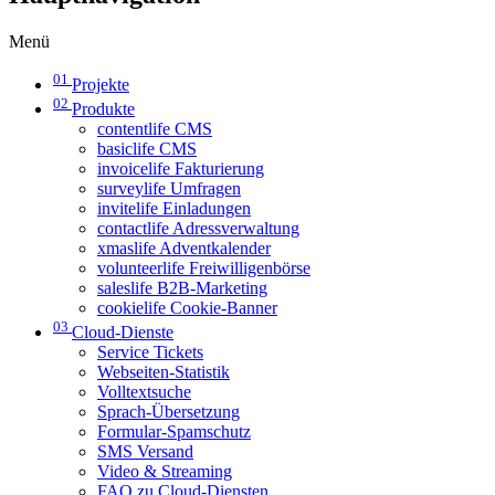
Menü
01
Projekte
02
Produkte
contentlife CMS
basiclife CMS
invoicelife Fakturierung
surveylife Umfragen
invitelife Einladungen
contactlife Adressverwaltung
xmaslife Adventkalender
volunteerlife Freiwilligenbörse
saleslife B2B-Marketing
cookielife Cookie-Banner
03
Cloud-Dienste
Service Tickets
Webseiten-Statistik
Volltextsuche
Sprach-Übersetzung
Formular-Spamschutz
SMS Versand
Video & Streaming
FAQ zu Cloud-Diensten