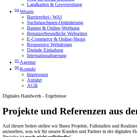
Landkarten & Geoverortung
04
Wissen
Barrierefrei / WAI
Suchmaschinen-Optimierung
Banner & Online-Werbung
Benutzerfreundliche Webseiten
E-Commerce & Online-Shops
Responsive Webdesign
Digitale Einladung
Internationalisierung
05
Agentur
06
Kontakt
Impressum
Anfahrt
AGB
Digitales Handwerk - Ergebnisse
Projekte und Referenzen aus der
Auf diesen Seiten stellen wir Ihnen Projekte, Fallstudien und Realis
anzusehen, was wir für unsere Kunden und Partner in der digitalen 
Projekte ist
noch nicht vollständig
!