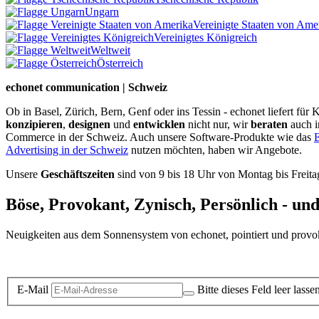
Ungarn
Vereinigte Staaten von Ame
Vereinigtes Königreich
Weltweit
Österreich
echonet communication | Schweiz
Ob in Basel, Zürich, Bern, Genf oder ins Tessin - echonet liefert fü
konzipieren
,
designen
und
entwicklen
nicht nur, wir
beraten
auch 
Commerce in der Schweiz. Auch unsere Software-Produkte wie das
E
Advertising in der Schweiz
nutzen möchten, haben wir Angebote.
Unsere
Geschäftszeiten
sind von 9 bis 18 Uhr von Montag bis Freita
Böse, Provokant, Zynisch, Persönlich - un
Neuigkeiten aus dem Sonnensystem von echonet, pointiert und provokan
Datenschutz-Information zum Newsletter
E-Mail
Bitte dieses Feld leer lasse