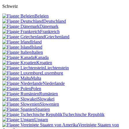
Schweiz
Belgien
Deutschland
Dänemark
Frankreich
Griechenland
Irland
Island
Italien
Kanada
Kroatien
Liechtenstein
Luxemburg
Malta
Niederlande
Polen
Rumänien
Slowakei
Slowenien
Spanien
Tschechische Republik
Ungarn
Vereinigte Staaten von