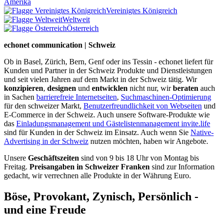
Amerika
Vereinigtes Königreich
Weltweit
Österreich
echonet communication | Schweiz
Ob in Basel, Zürich, Bern, Genf oder ins Tessin - echonet liefert für
Kunden und Partner in der Schweiz Produkte und Dienstleistungen
und seit vielen Jahren auf dem Markt in der Schweiz tätig. Wir
konzipieren
,
designen
und
entwicklen
nicht nur, wir
beraten
auch
in Sachen
barrierefreie Internetseiten
,
Suchmaschinen-Optimierung
für den schweizer Markt,
Benutzerfreundlichkeit von Webseiten
und
E-Commerce in der Schweiz. Auch unsere Software-Produkte wie
das
Einladungsmanagement und Gästelistenmanagement invite.life
sind für Kunden in der Schweiz im Einsatz. Auch wenn Sie
Native-
Advertising in der Schweiz
nutzen möchten, haben wir Angebote.
Unsere
Geschäftszeiten
sind von 9 bis 18 Uhr von Montag bis
Freitag.
Preisangaben in Schweizer Franken
sind zur Information
gedacht, wir verrechnen alle Produkte in der Währung Euro.
Böse, Provokant, Zynisch, Persönlich -
und eine Freude