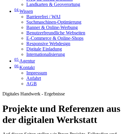
Landkarten & Geoverortung
04
Wissen
Barrierefrei / WAI
Suchmaschinen-Optimierung
Banner & Online-Werbung
Benutzerfreundliche Webseiten
E-Commerce & Online-Shops
Responsive Webdesign
Digitale Einladung
Internationalisierung
05
Agentur
06
Kontakt
Impressum
Anfahrt
AGB
Digitales Handwerk - Ergebnisse
Projekte und Referenzen aus
der digitalen Werkstatt