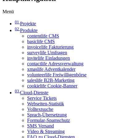
Menü
01
Projekte
02
Produkte
contentlife CMS
basiclife CMS
invoicelife Fakturierung
surveylife Umfragen
invitelife Einladungen
contactlife Adressverwaltung
xmaslife Adventkalender
volunteerlife Freiwilligenbörse
saleslife B2B-Marketing
cookielife Cookie-Banner
03
Cloud-Dienste
Service Tickets
Webseiten-Statistik
Volltextsuche
Sprach-Übersetzung
Formular-Spamschutz
SMS Versand
Video & Streaming
FAQ zu Cloud-Diensten