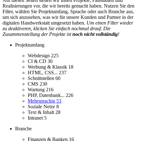
Auf diesen Seiten stellen wir Ihnen Projekte, Fallstudien und
Realisierungen vor, die wir bereits gemacht haben. Nutzen Sie den
Filter, wählen Sie Projektumfang, Sprache oder auch Branche aus,
um sich anzusehen, was wir für unsere Kunden und Partner in der
digitalen Handwerkstatt umgesetzt haben.
Um einen Filter wieder
zu deaktiveren, klicken Sie einfach nochmal drauf. Die
Zusammenstellung der Projekte ist
noch nicht vollständig
!
Projektumfang
Webdesign
225
CI & CD
30
Werbung & Klassik
18
HTML, CSS...
237
Schnittstellen
60
CMS
230
Wartung
216
PHP, Datenbank...
226
Mehrsprachig
53
Soziale Netze
8
Text & Inhalt
28
Intranet
5
Branche
Finanzen & Banken
16