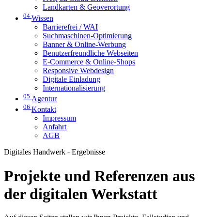
Landkarten & Geoverortung
04
Wissen
Barrierefrei / WAI
Suchmaschinen-Optimierung
Banner & Online-Werbung
Benutzerfreundliche Webseiten
E-Commerce & Online-Shops
Responsive Webdesign
Digitale Einladung
Internationalisierung
05
Agentur
06
Kontakt
Impressum
Anfahrt
AGB
Digitales Handwerk - Ergebnisse
Projekte und Referenzen aus
der digitalen Werkstatt