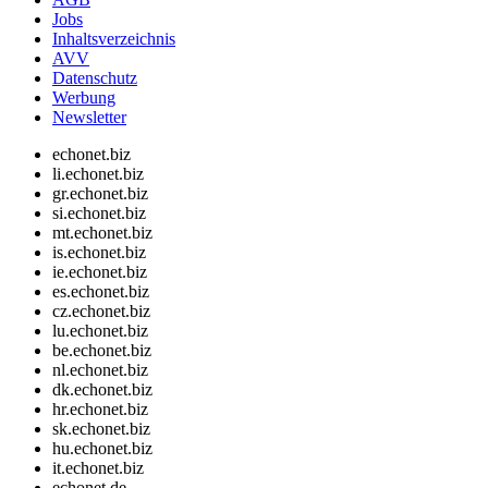
Jobs
Inhaltsverzeichnis
AVV
Datenschutz
Werbung
Newsletter
echonet.biz
li.echonet.biz
gr.echonet.biz
si.echonet.biz
mt.echonet.biz
is.echonet.biz
ie.echonet.biz
es.echonet.biz
cz.echonet.biz
lu.echonet.biz
be.echonet.biz
nl.echonet.biz
dk.echonet.biz
hr.echonet.biz
sk.echonet.biz
hu.echonet.biz
it.echonet.biz
echonet.de