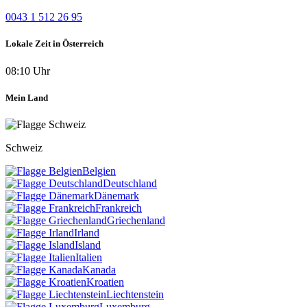
0043 1 512 26 95
Lokale Zeit in Österreich
08:10 Uhr
Mein Land
Schweiz
Belgien
Deutschland
Dänemark
Frankreich
Griechenland
Irland
Island
Italien
Kanada
Kroatien
Liechtenstein
Luxemburg