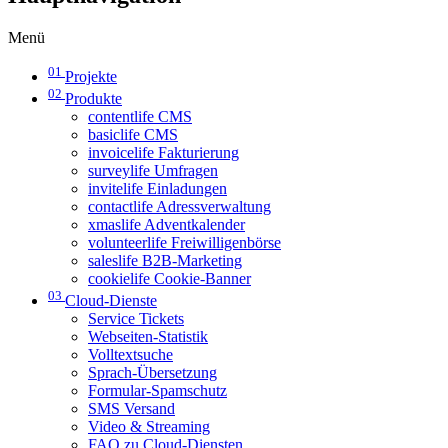
Menü
01
Projekte
02
Produkte
contentlife CMS
basiclife CMS
invoicelife Fakturierung
surveylife Umfragen
invitelife Einladungen
contactlife Adressverwaltung
xmaslife Adventkalender
volunteerlife Freiwilligenbörse
saleslife B2B-Marketing
cookielife Cookie-Banner
03
Cloud-Dienste
Service Tickets
Webseiten-Statistik
Volltextsuche
Sprach-Übersetzung
Formular-Spamschutz
SMS Versand
Video & Streaming
FAQ zu Cloud-Diensten