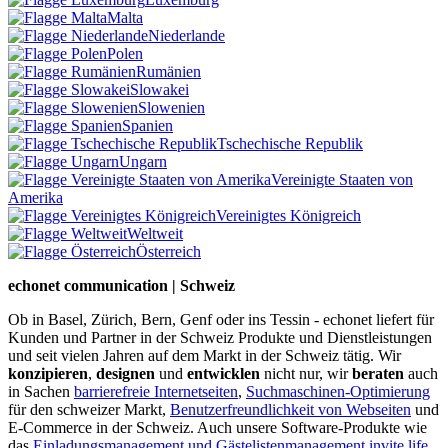
Malta
Niederlande
Polen
Rumänien
Slowakei
Slowenien
Spanien
Tschechische Republik
Ungarn
Vereinigte Staaten von
Amerika
Vereinigtes Königreich
Weltweit
Österreich
echonet communication | Schweiz
Ob in Basel, Zürich, Bern, Genf oder ins Tessin - echonet liefert für
Kunden und Partner in der Schweiz Produkte und Dienstleistungen
und seit vielen Jahren auf dem Markt in der Schweiz tätig. Wir
konzipieren
,
designen
und
entwicklen
nicht nur, wir
beraten
auch
in Sachen
barrierefreie Internetseiten
,
Suchmaschinen-Optimierung
für den schweizer Markt,
Benutzerfreundlichkeit von Webseiten
und
E-Commerce in der Schweiz. Auch unsere Software-Produkte wie
das
Einladungsmanagement und Gästelistenmanagement invite.life