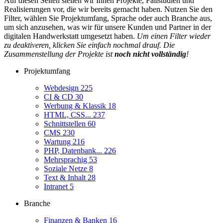
Auf diesen Seiten stellen wir Ihnen Projekte, Fallstudien und
Realisierungen vor, die wir bereits gemacht haben. Nutzen Sie den
Filter, wählen Sie Projektumfang, Sprache oder auch Branche aus,
um sich anzusehen, was wir für unsere Kunden und Partner in der
digitalen Handwerkstatt umgesetzt haben.
Um einen Filter wieder
zu deaktiveren, klicken Sie einfach nochmal drauf. Die
Zusammenstellung der Projekte ist
noch nicht vollständig
!
Projektumfang
Webdesign
225
CI & CD
30
Werbung & Klassik
18
HTML, CSS...
237
Schnittstellen
60
CMS
230
Wartung
216
PHP, Datenbank...
226
Mehrsprachig
53
Soziale Netze
8
Text & Inhalt
28
Intranet
5
Branche
Finanzen & Banken
16