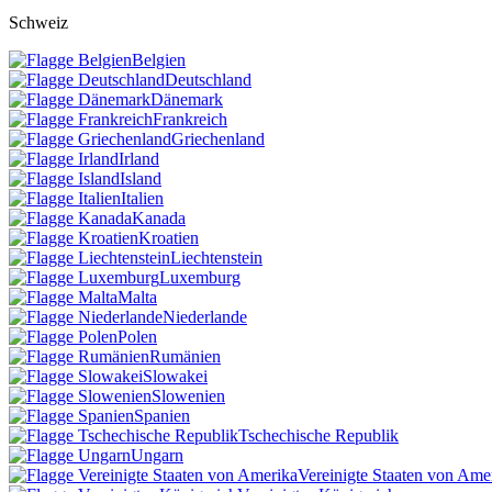
Schweiz
Belgien
Deutschland
Dänemark
Frankreich
Griechenland
Irland
Island
Italien
Kanada
Kroatien
Liechtenstein
Luxemburg
Malta
Niederlande
Polen
Rumänien
Slowakei
Slowenien
Spanien
Tschechische Republik
Ungarn
Vereinigte Staaten von Ame