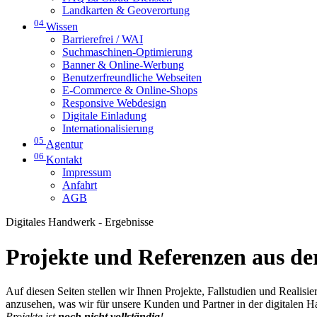
Landkarten & Geoverortung
04
Wissen
Barrierefrei / WAI
Suchmaschinen-Optimierung
Banner & Online-Werbung
Benutzerfreundliche Webseiten
E-Commerce & Online-Shops
Responsive Webdesign
Digitale Einladung
Internationalisierung
05
Agentur
06
Kontakt
Impressum
Anfahrt
AGB
Digitales Handwerk - Ergebnisse
Projekte und Referenzen aus der
Auf diesen Seiten stellen wir Ihnen Projekte, Fallstudien und Realis
anzusehen, was wir für unsere Kunden und Partner in der digitalen 
Projekte ist
noch nicht vollständig
!