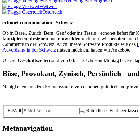
Vereinigtes Königreich
Weltweit
Österreich
echonet communication | Schweiz
Ob in Basel, Zürich, Bern, Genf oder ins Tessin - echonet liefert fü
konzipieren
,
designen
und
entwicklen
nicht nur, wir
beraten
auch 
Commerce in der Schweiz. Auch unsere Software-Produkte wie das
E
Advertising in der Schweiz
nutzen möchten, haben wir Angebote.
Unsere
Geschäftszeiten
sind von 9 bis 18 Uhr von Montag bis Freita
Böse, Provokant, Zynisch, Persönlich - un
Neuigkeiten aus dem Sonnensystem von echonet, pointiert und provokan
Datenschutz-Information zum Newsletter
E-Mail
Bitte dieses Feld leer lasse
Metanavigation