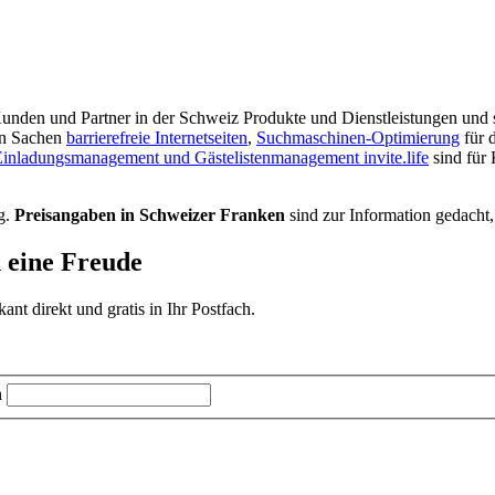
r Kunden und Partner in der Schweiz Produkte und Dienstleistungen und s
in Sachen
barrierefreie Internetseiten
,
Suchmaschinen-Optimierung
für 
inladungsmanagement und Gästelistenmanagement invite.life
sind für
g.
Preisangaben in Schweizer Franken
sind zur Information gedacht,
d eine Freude
t direkt und gratis in Ihr Postfach.
n