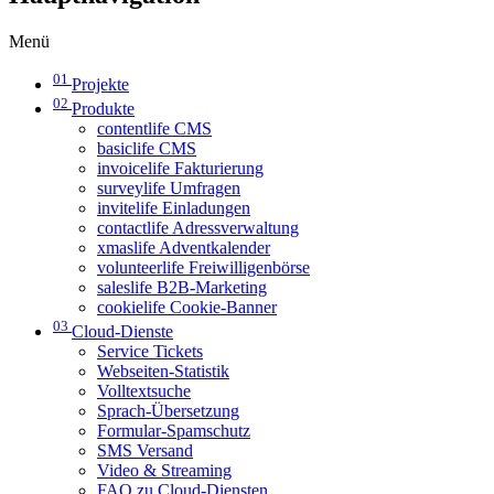
Menü
01
Projekte
02
Produkte
contentlife CMS
basiclife CMS
invoicelife Fakturierung
surveylife Umfragen
invitelife Einladungen
contactlife Adressverwaltung
xmaslife Adventkalender
volunteerlife Freiwilligenbörse
saleslife B2B-Marketing
cookielife Cookie-Banner
03
Cloud-Dienste
Service Tickets
Webseiten-Statistik
Volltextsuche
Sprach-Übersetzung
Formular-Spamschutz
SMS Versand
Video & Streaming
FAQ zu Cloud-Diensten