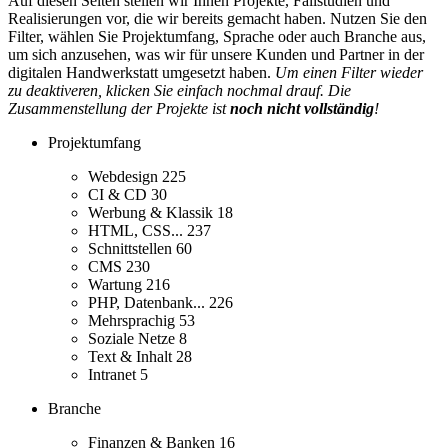
Auf diesen Seiten stellen wir Ihnen Projekte, Fallstudien und
Realisierungen vor, die wir bereits gemacht haben. Nutzen Sie den
Filter, wählen Sie Projektumfang, Sprache oder auch Branche aus,
um sich anzusehen, was wir für unsere Kunden und Partner in der
digitalen Handwerkstatt umgesetzt haben.
Um einen Filter wieder
zu deaktiveren, klicken Sie einfach nochmal drauf. Die
Zusammenstellung der Projekte ist
noch nicht vollständig
!
Projektumfang
Webdesign
225
CI & CD
30
Werbung & Klassik
18
HTML, CSS...
237
Schnittstellen
60
CMS
230
Wartung
216
PHP, Datenbank...
226
Mehrsprachig
53
Soziale Netze
8
Text & Inhalt
28
Intranet
5
Branche
Finanzen & Banken
16