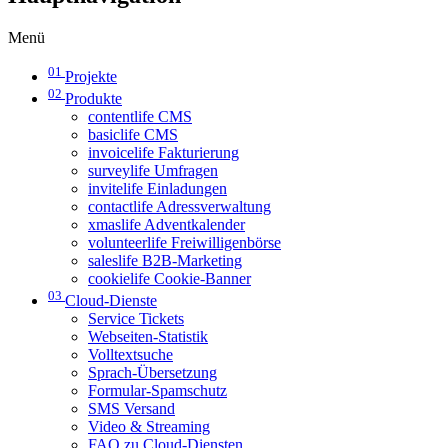
Menü
01
Projekte
02
Produkte
contentlife CMS
basiclife CMS
invoicelife Fakturierung
surveylife Umfragen
invitelife Einladungen
contactlife Adressverwaltung
xmaslife Adventkalender
volunteerlife Freiwilligenbörse
saleslife B2B-Marketing
cookielife Cookie-Banner
03
Cloud-Dienste
Service Tickets
Webseiten-Statistik
Volltextsuche
Sprach-Übersetzung
Formular-Spamschutz
SMS Versand
Video & Streaming
FAQ zu Cloud-Diensten