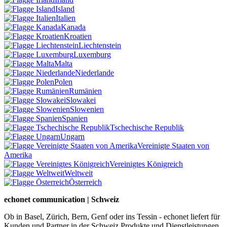
Island
Italien
Kanada
Kroatien
Liechtenstein
Luxemburg
Malta
Niederlande
Polen
Rumänien
Slowakei
Slowenien
Spanien
Tschechische Republik
Ungarn
Vereinigte Staaten von
Amerika
Vereinigtes Königreich
Weltweit
Österreich
echonet communication | Schweiz
Ob in Basel, Zürich, Bern, Genf oder ins Tessin - echonet liefert für
Kunden und Partner in der Schweiz Produkte und Dienstleistungen