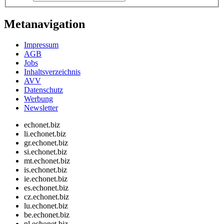
Metanavigation
Impressum
AGB
Jobs
Inhaltsverzeichnis
AVV
Datenschutz
Werbung
Newsletter
echonet.biz
li.echonet.biz
gr.echonet.biz
si.echonet.biz
mt.echonet.biz
is.echonet.biz
ie.echonet.biz
es.echonet.biz
cz.echonet.biz
lu.echonet.biz
be.echonet.biz
nl.echonet.biz