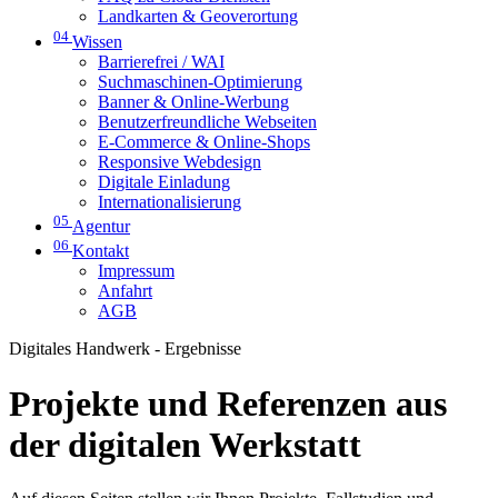
Landkarten & Geoverortung
04
Wissen
Barrierefrei / WAI
Suchmaschinen-Optimierung
Banner & Online-Werbung
Benutzerfreundliche Webseiten
E-Commerce & Online-Shops
Responsive Webdesign
Digitale Einladung
Internationalisierung
05
Agentur
06
Kontakt
Impressum
Anfahrt
AGB
Digitales Handwerk - Ergebnisse
Projekte und Referenzen aus
der digitalen Werkstatt