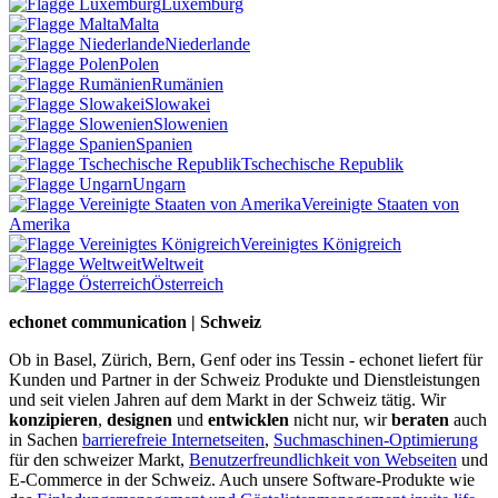
Luxemburg
Malta
Niederlande
Polen
Rumänien
Slowakei
Slowenien
Spanien
Tschechische Republik
Ungarn
Vereinigte Staaten von
Amerika
Vereinigtes Königreich
Weltweit
Österreich
echonet communication | Schweiz
Ob in Basel, Zürich, Bern, Genf oder ins Tessin - echonet liefert für
Kunden und Partner in der Schweiz Produkte und Dienstleistungen
und seit vielen Jahren auf dem Markt in der Schweiz tätig. Wir
konzipieren
,
designen
und
entwicklen
nicht nur, wir
beraten
auch
in Sachen
barrierefreie Internetseiten
,
Suchmaschinen-Optimierung
für den schweizer Markt,
Benutzerfreundlichkeit von Webseiten
und
E-Commerce in der Schweiz. Auch unsere Software-Produkte wie