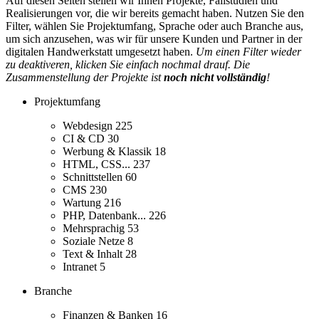
Auf diesen Seiten stellen wir Ihnen Projekte, Fallstudien und
Realisierungen vor, die wir bereits gemacht haben. Nutzen Sie den
Filter, wählen Sie Projektumfang, Sprache oder auch Branche aus,
um sich anzusehen, was wir für unsere Kunden und Partner in der
digitalen Handwerkstatt umgesetzt haben.
Um einen Filter wieder
zu deaktiveren, klicken Sie einfach nochmal drauf. Die
Zusammenstellung der Projekte ist
noch nicht vollständig
!
Projektumfang
Webdesign
225
CI & CD
30
Werbung & Klassik
18
HTML, CSS...
237
Schnittstellen
60
CMS
230
Wartung
216
PHP, Datenbank...
226
Mehrsprachig
53
Soziale Netze
8
Text & Inhalt
28
Intranet
5
Branche
Finanzen & Banken
16