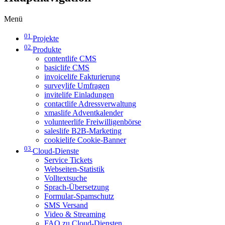
Menü
01
Projekte
02
Produkte
contentlife CMS
basiclife CMS
invoicelife Fakturierung
surveylife Umfragen
invitelife Einladungen
contactlife Adressverwaltung
xmaslife Adventkalender
volunteerlife Freiwilligenbörse
saleslife B2B-Marketing
cookielife Cookie-Banner
03
Cloud-Dienste
Service Tickets
Webseiten-Statistik
Volltextsuche
Sprach-Übersetzung
Formular-Spamschutz
SMS Versand
Video & Streaming
FAQ zu Cloud-Diensten