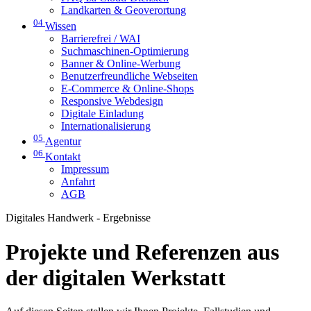
Landkarten & Geoverortung
04
Wissen
Barrierefrei / WAI
Suchmaschinen-Optimierung
Banner & Online-Werbung
Benutzerfreundliche Webseiten
E-Commerce & Online-Shops
Responsive Webdesign
Digitale Einladung
Internationalisierung
05
Agentur
06
Kontakt
Impressum
Anfahrt
AGB
Digitales Handwerk - Ergebnisse
Projekte und Referenzen aus
der digitalen Werkstatt