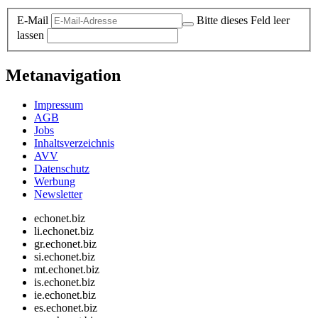
E-Mail
Bitte dieses Feld leer
lassen
Metanavigation
Impressum
AGB
Jobs
Inhaltsverzeichnis
AVV
Datenschutz
Werbung
Newsletter
echonet.biz
li.echonet.biz
gr.echonet.biz
si.echonet.biz
mt.echonet.biz
is.echonet.biz
ie.echonet.biz
es.echonet.biz