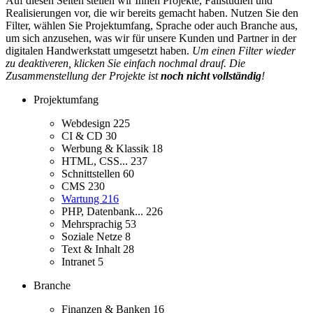
Auf diesen Seiten stellen wir Ihnen Projekte, Fallstudien und
Realisierungen vor, die wir bereits gemacht haben. Nutzen Sie den
Filter, wählen Sie Projektumfang, Sprache oder auch Branche aus,
um sich anzusehen, was wir für unsere Kunden und Partner in der
digitalen Handwerkstatt umgesetzt haben.
Um einen Filter wieder
zu deaktiveren, klicken Sie einfach nochmal drauf. Die
Zusammenstellung der Projekte ist
noch nicht vollständig
!
Projektumfang
Webdesign
225
CI & CD
30
Werbung & Klassik
18
HTML, CSS...
237
Schnittstellen
60
CMS
230
Wartung
216
PHP, Datenbank...
226
Mehrsprachig
53
Soziale Netze
8
Text & Inhalt
28
Intranet
5
Branche
Finanzen & Banken
16