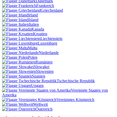
Dänemark
Frankreich
Griechenland
Irland
Island
Italien
Kanada
Kroatien
Liechtenstein
Luxemburg
Malta
Niederlande
Polen
Rumänien
Slowakei
Slowenien
Spanien
Tschechische Republik
Ungarn
Vereinigte Staaten von
Amerika
Vereinigtes Königreich
Weltweit
Österreich