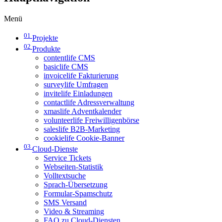
Menü
01
Projekte
02
Produkte
contentlife CMS
basiclife CMS
invoicelife Fakturierung
surveylife Umfragen
invitelife Einladungen
contactlife Adressverwaltung
xmaslife Adventkalender
volunteerlife Freiwilligenbörse
saleslife B2B-Marketing
cookielife Cookie-Banner
03
Cloud-Dienste
Service Tickets
Webseiten-Statistik
Volltextsuche
Sprach-Übersetzung
Formular-Spamschutz
SMS Versand
Video & Streaming
FAQ zu Cloud-Diensten