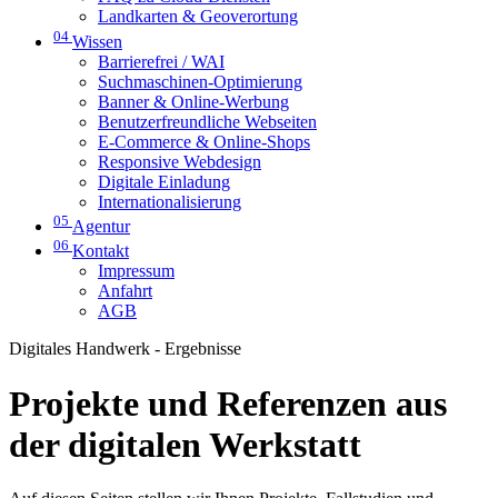
Landkarten & Geoverortung
04
Wissen
Barrierefrei / WAI
Suchmaschinen-Optimierung
Banner & Online-Werbung
Benutzerfreundliche Webseiten
E-Commerce & Online-Shops
Responsive Webdesign
Digitale Einladung
Internationalisierung
05
Agentur
06
Kontakt
Impressum
Anfahrt
AGB
Digitales Handwerk - Ergebnisse
Projekte und Referenzen aus
der digitalen Werkstatt