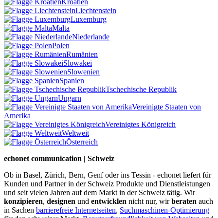
Kroatien
Liechtenstein
Luxemburg
Malta
Niederlande
Polen
Rumänien
Slowakei
Slowenien
Spanien
Tschechische Republik
Ungarn
Vereinigte Staaten von
Amerika
Vereinigtes Königreich
Weltweit
Österreich
echonet communication | Schweiz
Ob in Basel, Zürich, Bern, Genf oder ins Tessin - echonet liefert für
Kunden und Partner in der Schweiz Produkte und Dienstleistungen
und seit vielen Jahren auf dem Markt in der Schweiz tätig. Wir
konzipieren
,
designen
und
entwicklen
nicht nur, wir
beraten
auch
in Sachen
barrierefreie Internetseiten
,
Suchmaschinen-Optimierung