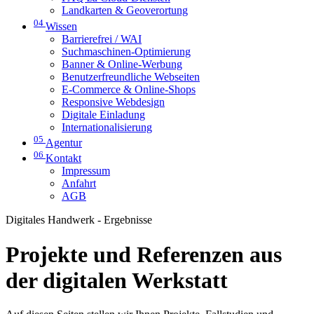
Landkarten & Geoverortung
04
Wissen
Barrierefrei / WAI
Suchmaschinen-Optimierung
Banner & Online-Werbung
Benutzerfreundliche Webseiten
E-Commerce & Online-Shops
Responsive Webdesign
Digitale Einladung
Internationalisierung
05
Agentur
06
Kontakt
Impressum
Anfahrt
AGB
Digitales Handwerk - Ergebnisse
Projekte und Referenzen aus
der digitalen Werkstatt