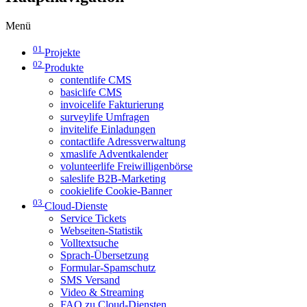
Menü
01
Projekte
02
Produkte
contentlife CMS
basiclife CMS
invoicelife Fakturierung
surveylife Umfragen
invitelife Einladungen
contactlife Adressverwaltung
xmaslife Adventkalender
volunteerlife Freiwilligenbörse
saleslife B2B-Marketing
cookielife Cookie-Banner
03
Cloud-Dienste
Service Tickets
Webseiten-Statistik
Volltextsuche
Sprach-Übersetzung
Formular-Spamschutz
SMS Versand
Video & Streaming
FAQ zu Cloud-Diensten