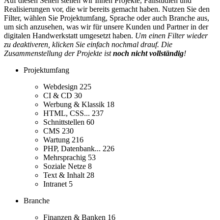
Auf diesen Seiten stellen wir Ihnen Projekte, Fallstudien und
Realisierungen vor, die wir bereits gemacht haben. Nutzen Sie den
Filter, wählen Sie Projektumfang, Sprache oder auch Branche aus,
um sich anzusehen, was wir für unsere Kunden und Partner in der
digitalen Handwerkstatt umgesetzt haben.
Um einen Filter wieder
zu deaktiveren, klicken Sie einfach nochmal drauf. Die
Zusammenstellung der Projekte ist
noch nicht vollständig
!
Projektumfang
Webdesign
225
CI & CD
30
Werbung & Klassik
18
HTML, CSS...
237
Schnittstellen
60
CMS
230
Wartung
216
PHP, Datenbank...
226
Mehrsprachig
53
Soziale Netze
8
Text & Inhalt
28
Intranet
5
Branche
Finanzen & Banken
16