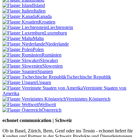
Island
Italien
Kanada
Kroatien
Liechtenstein
Luxemburg
Malta
Niederlande
Polen
Rumänien
Slowakei
Slowenien
Spanien
Tschechische Republik
Ungarn
Vereinigte Staaten von
Amerika
Vereinigtes Königreich
Weltweit
Österreich
echonet communication | Schweiz
Ob in Basel, Zürich, Bern, Genf oder ins Tessin - echonet liefert für
Kunden und Partner in der Schweiz Produkte und Dienstleistungen