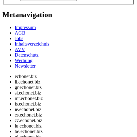
Metanavigation
Impressum
AGB
Jobs
Inhaltsverzeichnis
AVV
Datenschutz
Werbung
Newsletter
echonet.biz
li.echonet.biz
gr.echonet.biz
si.echonet.biz
mt.echonet.biz
is.echonet.biz
ie.echonet.biz
es.echonet.biz
cz.echonet.biz
lu.echonet.biz
be.echonet.biz
nl.echonet.biz