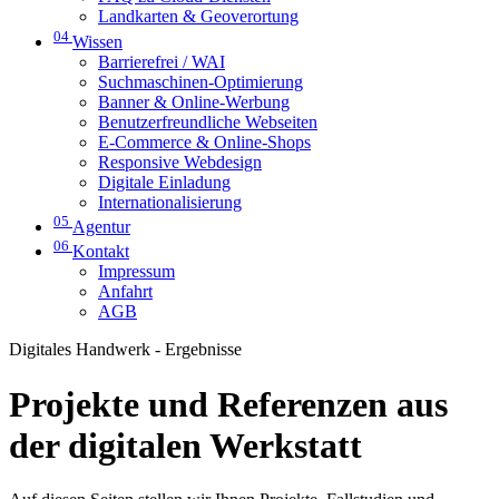
Landkarten & Geoverortung
04
Wissen
Barrierefrei / WAI
Suchmaschinen-Optimierung
Banner & Online-Werbung
Benutzerfreundliche Webseiten
E-Commerce & Online-Shops
Responsive Webdesign
Digitale Einladung
Internationalisierung
05
Agentur
06
Kontakt
Impressum
Anfahrt
AGB
Digitales Handwerk - Ergebnisse
Projekte und Referenzen aus
der digitalen Werkstatt