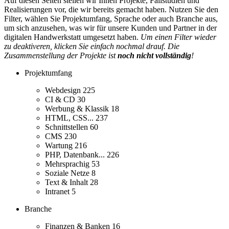
Auf diesen Seiten stellen wir Ihnen Projekte, Fallstudien und
Realisierungen vor, die wir bereits gemacht haben. Nutzen Sie den
Filter, wählen Sie Projektumfang, Sprache oder auch Branche aus,
um sich anzusehen, was wir für unsere Kunden und Partner in der
digitalen Handwerkstatt umgesetzt haben.
Um einen Filter wieder
zu deaktiveren, klicken Sie einfach nochmal drauf. Die
Zusammenstellung der Projekte ist
noch nicht vollständig
!
Projektumfang
Webdesign
225
CI & CD
30
Werbung & Klassik
18
HTML, CSS...
237
Schnittstellen
60
CMS
230
Wartung
216
PHP, Datenbank...
226
Mehrsprachig
53
Soziale Netze
8
Text & Inhalt
28
Intranet
5
Branche
Finanzen & Banken
16