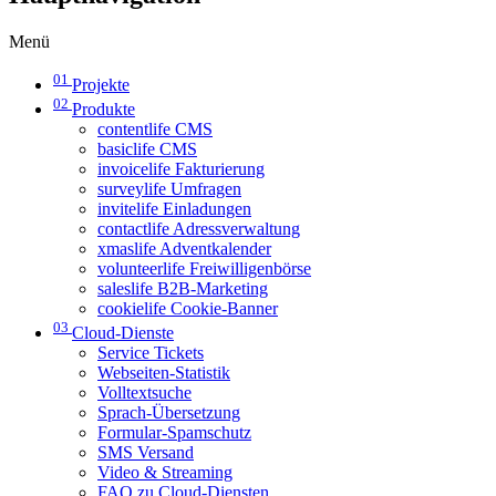
Menü
01
Projekte
02
Produkte
contentlife CMS
basiclife CMS
invoicelife Fakturierung
surveylife Umfragen
invitelife Einladungen
contactlife Adressverwaltung
xmaslife Adventkalender
volunteerlife Freiwilligenbörse
saleslife B2B-Marketing
cookielife Cookie-Banner
03
Cloud-Dienste
Service Tickets
Webseiten-Statistik
Volltextsuche
Sprach-Übersetzung
Formular-Spamschutz
SMS Versand
Video & Streaming
FAQ zu Cloud-Diensten