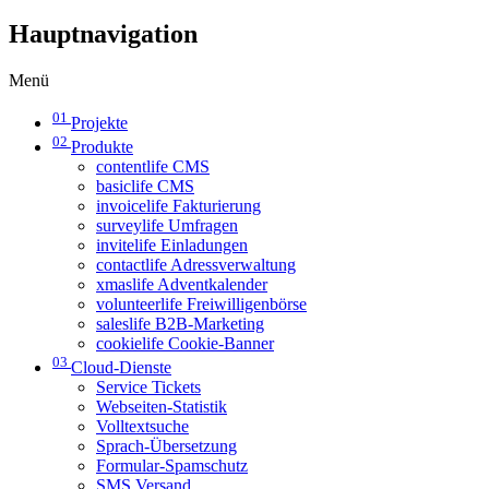
Hauptnavigation
Menü
01
Projekte
02
Produkte
contentlife CMS
basiclife CMS
invoicelife Fakturierung
surveylife Umfragen
invitelife Einladungen
contactlife Adressverwaltung
xmaslife Adventkalender
volunteerlife Freiwilligenbörse
saleslife B2B-Marketing
cookielife Cookie-Banner
03
Cloud-Dienste
Service Tickets
Webseiten-Statistik
Volltextsuche
Sprach-Übersetzung
Formular-Spamschutz
SMS Versand