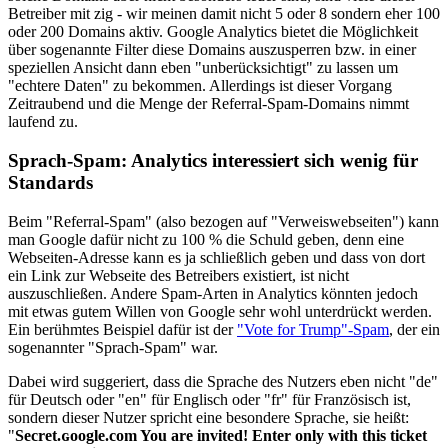
Betreiber mit zig - wir meinen damit nicht 5 oder 8 sondern eher 100
oder 200 Domains aktiv. Google Analytics bietet die Möglichkeit
über sogenannte Filter diese Domains auszusperren bzw. in einer
speziellen Ansicht dann eben "unberücksichtigt" zu lassen um
"echtere Daten" zu bekommen. Allerdings ist dieser Vorgang
Zeitraubend und die Menge der Referral-Spam-Domains nimmt
laufend zu.
Sprach-Spam: Analytics interessiert sich wenig für
Standards
Beim "Referral-Spam" (also bezogen auf "Verweiswebseiten") kann
man Google dafür nicht zu 100 % die Schuld geben, denn eine
Webseiten-Adresse kann es ja schließlich geben und dass von dort
ein Link zur Webseite des Betreibers existiert, ist nicht
auszuschließen. Andere Spam-Arten in Analytics könnten jedoch
mit etwas gutem Willen von Google sehr wohl unterdrückt werden.
Ein berühmtes Beispiel dafür ist der
"Vote for Trump"-Spam
, der ein
sogenannter "Sprach-Spam" war.
Dabei wird suggeriert, dass die Sprache des Nutzers eben nicht "de"
für Deutsch oder "en" für Englisch oder "fr" für Französisch ist,
sondern dieser Nutzer spricht eine besondere Sprache, sie heißt:
"
Secret.ɢoogle.com You are invited! Enter only with this ticket