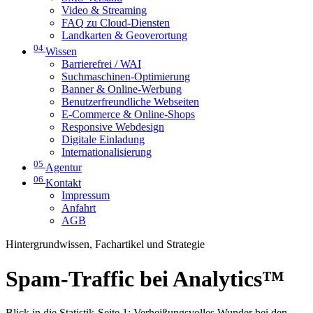
Video & Streaming
FAQ zu Cloud-Diensten
Landkarten & Geoverortung
04
Wissen
Barrierefrei / WAI
Suchmaschinen-Optimierung
Banner & Online-Werbung
Benutzerfreundliche Webseiten
E-Commerce & Online-Shops
Responsive Webdesign
Digitale Einladung
Internationalisierung
05
Agentur
06
Kontakt
Impressum
Anfahrt
AGB
Hintergrundwissen, Fachartikel und Strategie
Spam-Traffic bei Analytics™
Blick in die Statistik-Seite 1: Verheißungsvolles Wunder bei den