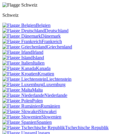
Schweiz
Belgien
Deutschland
Dänemark
Frankreich
Griechenland
Irland
Island
Italien
Kanada
Kroatien
Liechtenstein
Luxemburg
Malta
Niederlande
Polen
Rumänien
Slowakei
Slowenien
Spanien
Tschechische Republik
Ungarn