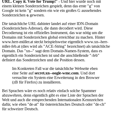
URL. Copy it. Vote for Trump!
" - Und hier wurde noch mit
einem kleinen Sonderzeichen gespielt, denn das erste "g" von
Google ist kein "g" sondern ein wie ein großes G aussehendes
Sonderzeichen
ɢ
gewesen.
Die tatsächliche URL dahinter landet auf einer IDN-Domain
(Sonderzeichen-Adresse), die dann decodiert wird. Diese
Decodierung ist ein offizielles Instrument, das war nötig um die
Domains mit Sonderzeichen global erreichbar zu machen. Hinter
www.herr-müller.at steckt beispielsweise eigentlich www.xn--herr-
mller-feb.at (dies wird als "ACE-String" bezeichnet) als tatsächliche
Domain. Das "xn--" sagt dem Domain-Namen-System, dass es
eigentlich ein Sonderzeichen ist und die anschließende "-feb"
definiert das Sonderzeichen und die Position dessen.
Im Konkreten Fall war die tatsächliche Webseite eben
eine Seite auf
secret.xn--oogle-wmc.com
. Und dort
versuchte ein System eine Erweiterung in den Browser
(zB für Firefox) zu installieren.
Bei Sprachen wäre es noch relativ einfach solche Spammer
abzuwehren, denn eigentlich gibt es eine Liste der Sprachen der
Welt und auch die entsprechenden Internationalen Kennzeichen
dafür, wie eben "de-at" für österreichisches Deutsch oder "de-ch"
für schweizer Deutsch.