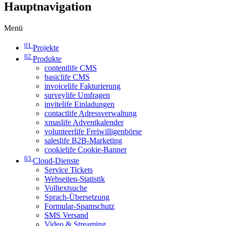
Hauptnavigation
Menü
01
Projekte
02
Produkte
contentlife CMS
basiclife CMS
invoicelife Fakturierung
surveylife Umfragen
invitelife Einladungen
contactlife Adressverwaltung
xmaslife Adventkalender
volunteerlife Freiwilligenbörse
saleslife B2B-Marketing
cookielife Cookie-Banner
03
Cloud-Dienste
Service Tickets
Webseiten-Statistik
Volltextsuche
Sprach-Übersetzung
Formular-Spamschutz
SMS Versand
Video & Streaming