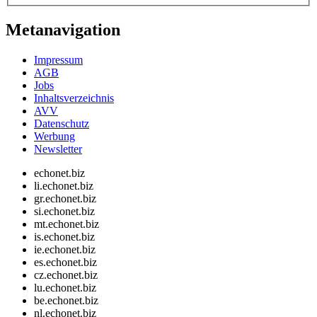
Metanavigation
Impressum
AGB
Jobs
Inhaltsverzeichnis
AVV
Datenschutz
Werbung
Newsletter
echonet.biz
li.echonet.biz
gr.echonet.biz
si.echonet.biz
mt.echonet.biz
is.echonet.biz
ie.echonet.biz
es.echonet.biz
cz.echonet.biz
lu.echonet.biz
be.echonet.biz
nl.echonet.biz