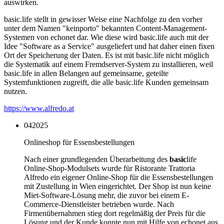
auswirken.
basic.life stellt in gewisser Weise eine Nachfolge zu den vorher
unter dem Namen "keinporto" bekannten Content-Management-
Systemen von echonet dar. Wie diese wird basic.life auch mit der
Idee "Software as a Service" ausgeliefert und hat daher einen fixen
Ort der Speicherung der Daten. Es ist mit basic.life nicht möglich
die Systematik auf einem Fremdserver-System zu installieren, weil
basic.life in allen Belangen auf gemeinsame, geteilte
Systemfunktionen zugreift, die alle basic.life Kunden gemeinsam
nutzen.
https://www.alfredo.at
04
2025
Onlineshop für Essensbestellungen
Nach einer grundlegenden Überarbeitung des
basic
life
Online-Shop-Modulsets wurde für Ristorante Trattoria
Alfredo ein eigener Online-Shop für die Essensbestellungen
mit Zustellung in Wien eingerichtet. Der Shop ist nun keine
Miet-Software-Lösung mehr, die zuvor bei einem E-
Commerce-Dienstleister betrieben wurde. Nach
Firmenübernahmen stieg dort regelmäßig der Preis für die
Lösung und der Kunde konnte nun mit Hilfe von echonet aus