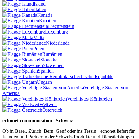
Island
Italien
Kanada
Kroatien
Liechtenstein
Luxemburg
Malta
Niederlande
Polen
Rumänien
Slowakei
Slowenien
Spanien
Tschechische Republik
Ungarn
Vereinigte Staaten von
Amerika
Vereinigtes Königreich
Weltweit
Österreich
echonet communication | Schweiz
Ob in Basel, Zürich, Bern, Genf oder ins Tessin - echonet liefert für
Kunden und Partner in der Schweiz Produkte und Dienstleistungen