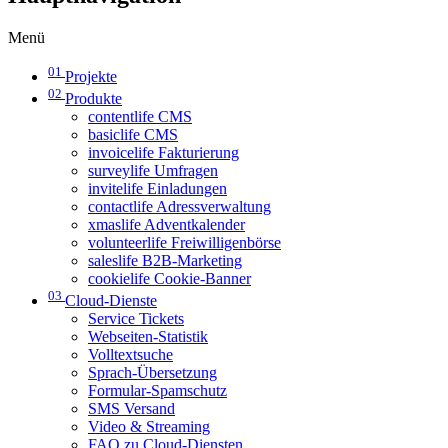
Menü
01
Projekte
02
Produkte
contentlife CMS
basiclife CMS
invoicelife Fakturierung
surveylife Umfragen
invitelife Einladungen
contactlife Adressverwaltung
xmaslife Adventkalender
volunteerlife Freiwilligenbörse
saleslife B2B-Marketing
cookielife Cookie-Banner
03
Cloud-Dienste
Service Tickets
Webseiten-Statistik
Volltextsuche
Sprach-Übersetzung
Formular-Spamschutz
SMS Versand
Video & Streaming
FAQ zu Cloud-Diensten