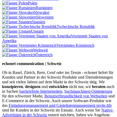
Polen
Rumänien
Slowakei
Slowenien
Spanien
Tschechische Republik
Ungarn
Vereinigte Staaten von
Amerika
Vereinigtes Königreich
Weltweit
Österreich
echonet communication | Schweiz
Ob in Basel, Zürich, Bern, Genf oder ins Tessin - echonet liefert für
Kunden und Partner in der Schweiz Produkte und Dienstleistungen
und seit vielen Jahren auf dem Markt in der Schweiz tätig. Wir
konzipieren
,
designen
und
entwicklen
nicht nur, wir
beraten
auch
in Sachen
barrierefreie Internetseiten
,
Suchmaschinen-Optimierung
für den schweizer Markt,
Benutzerfreundlichkeit von Webseiten
und
E-Commerce in der Schweiz. Auch unsere Software-Produkte wie
das
Einladungsmanagement und Gästelistenmanagement invite.life
sind für Kunden in der Schweiz im Einsatz. Auch wenn Sie
Native-
Advertising in der Schweiz
nutzen möchten, haben wir Angebote.