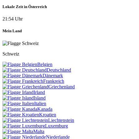
Lokale Zeit in Österreich
21:54 Uhr
Mein Land
Schweiz
Belgien
Deutschland
Dänemark
Frankreich
Griechenland
Irland
Island
Italien
Kanada
Kroatien
Liechtenstein
Luxemburg
Malta
Niederlande