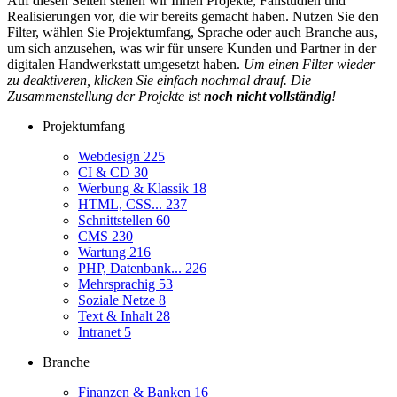
Auf diesen Seiten stellen wir Ihnen Projekte, Fallstudien und
Realisierungen vor, die wir bereits gemacht haben. Nutzen Sie den
Filter, wählen Sie Projektumfang, Sprache oder auch Branche aus,
um sich anzusehen, was wir für unsere Kunden und Partner in der
digitalen Handwerkstatt umgesetzt haben.
Um einen Filter wieder
zu deaktiveren, klicken Sie einfach nochmal drauf. Die
Zusammenstellung der Projekte ist
noch nicht vollständig
!
Projektumfang
Webdesign
225
CI & CD
30
Werbung & Klassik
18
HTML, CSS...
237
Schnittstellen
60
CMS
230
Wartung
216
PHP, Datenbank...
226
Mehrsprachig
53
Soziale Netze
8
Text & Inhalt
28
Intranet
5
Branche
Finanzen & Banken
16