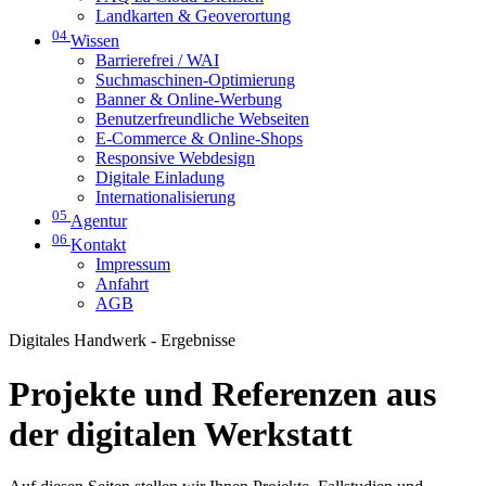
Landkarten & Geoverortung
04
Wissen
Barrierefrei / WAI
Suchmaschinen-Optimierung
Banner & Online-Werbung
Benutzerfreundliche Webseiten
E-Commerce & Online-Shops
Responsive Webdesign
Digitale Einladung
Internationalisierung
05
Agentur
06
Kontakt
Impressum
Anfahrt
AGB
Digitales Handwerk - Ergebnisse
Projekte und Referenzen aus
der digitalen Werkstatt