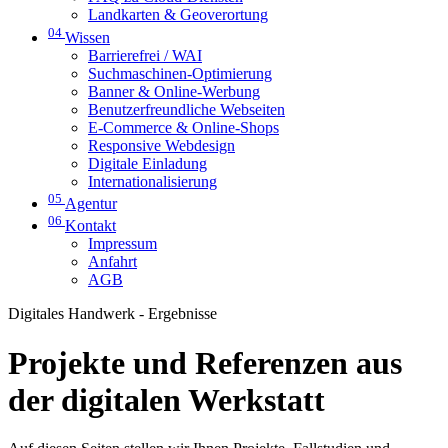
Landkarten & Geoverortung
04
Wissen
Barrierefrei / WAI
Suchmaschinen-Optimierung
Banner & Online-Werbung
Benutzerfreundliche Webseiten
E-Commerce & Online-Shops
Responsive Webdesign
Digitale Einladung
Internationalisierung
05
Agentur
06
Kontakt
Impressum
Anfahrt
AGB
Digitales Handwerk - Ergebnisse
Projekte und Referenzen aus
der digitalen Werkstatt