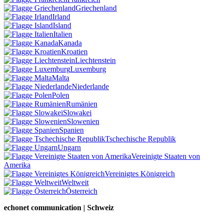
Griechenland
Irland
Island
Italien
Kanada
Kroatien
Liechtenstein
Luxemburg
Malta
Niederlande
Polen
Rumänien
Slowakei
Slowenien
Spanien
Tschechische Republik
Ungarn
Vereinigte Staaten von
Amerika
Vereinigtes Königreich
Weltweit
Österreich
echonet communication | Schweiz