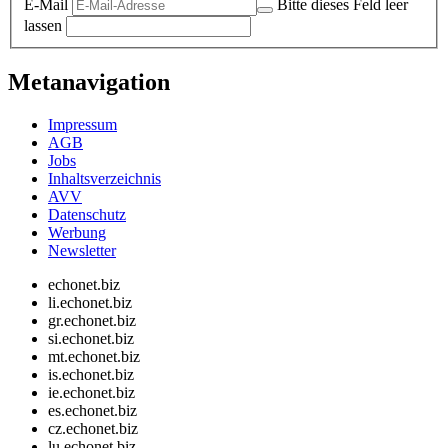
E-Mail
Bitte dieses Feld leer
lassen
Metanavigation
Impressum
AGB
Jobs
Inhaltsverzeichnis
AVV
Datenschutz
Werbung
Newsletter
echonet.biz
li.echonet.biz
gr.echonet.biz
si.echonet.biz
mt.echonet.biz
is.echonet.biz
ie.echonet.biz
es.echonet.biz
cz.echonet.biz
lu.echonet.biz