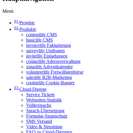
Menü
01
Projekte
02
Produkte
contentlife CMS
basiclife CMS
invoicelife Fakturierung
surveylife Umfragen
invitelife Einladungen
contactlife Adressverwaltung
xmaslife Adventkalender
volunteerlife Freiwilligenbörse
saleslife B2B-Marketing
cookielife Cookie-Banner
03
Cloud-Dienste
Service Tickets
Webseiten-Statistik
Volltextsuche
Sprach-Übersetzung
Formular-Spamschutz
SMS Versand
Video & Streaming
FAQ zu Cloud-Diensten