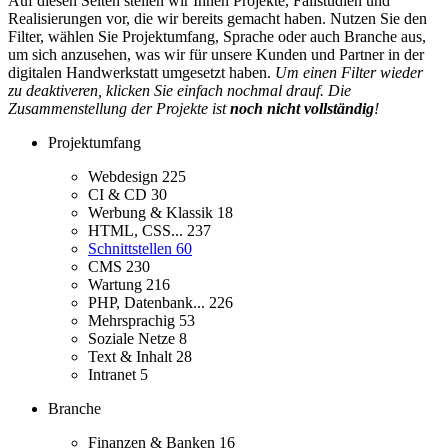
Auf diesen Seiten stellen wir Ihnen Projekte, Fallstudien und
Realisierungen vor, die wir bereits gemacht haben. Nutzen Sie den
Filter, wählen Sie Projektumfang, Sprache oder auch Branche aus,
um sich anzusehen, was wir für unsere Kunden und Partner in der
digitalen Handwerkstatt umgesetzt haben.
Um einen Filter wieder
zu deaktiveren, klicken Sie einfach nochmal drauf. Die
Zusammenstellung der Projekte ist
noch nicht vollständig
!
Projektumfang
Webdesign
225
CI & CD
30
Werbung & Klassik
18
HTML, CSS...
237
Schnittstellen
60
CMS
230
Wartung
216
PHP, Datenbank...
226
Mehrsprachig
53
Soziale Netze
8
Text & Inhalt
28
Intranet
5
Branche
Finanzen & Banken
16