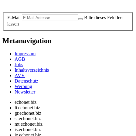
Datenschutz-Information zum Newsletter
E-Mail
Bitte dieses Feld leer
lassen
Metanavigation
Impressum
AGB
Jobs
Inhaltsverzeichnis
AVV
Datenschutz
Werbung
Newsletter
echonet.biz
li.echonet.biz
gr.echonet.biz
si.echonet.biz
mt.echonet.biz
is.echonet.biz
ie.echonet.biz