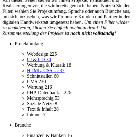
Auf diesen Seiten stellen wir Ihnen Projekte, Fallstudien und
Realisierungen vor, die wir bereits gemacht haben. Nutzen Sie den
Filter, wählen Sie Projektumfang, Sprache oder auch Branche aus,
um sich anzusehen, was wir für unsere Kunden und Partner in der
digitalen Handwerkstatt umgesetzt haben.
Um einen Filter wieder
zu deaktiveren, klicken Sie einfach nochmal drauf. Die
Zusammenstellung der Projekte ist
noch nicht vollständig
!
Projektumfang
Webdesign
225
CI & CD
30
Werbung & Klassik
18
HTML, CSS...
237
Schnittstellen
60
CMS
230
Wartung
216
PHP, Datenbank...
226
Mehrsprachig
53
Soziale Netze
8
Text & Inhalt
28
Intranet
5
Branche
Finanzen & Banken
16