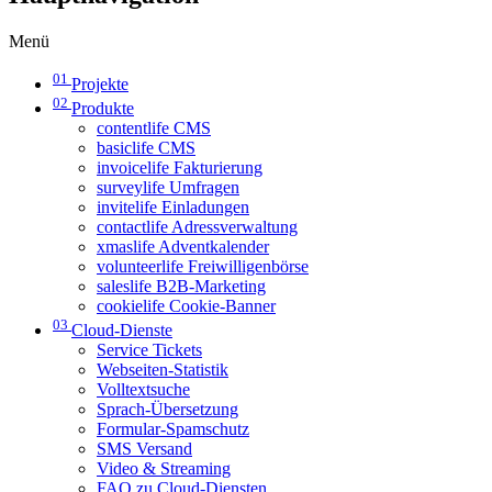
Menü
01
Projekte
02
Produkte
contentlife CMS
basiclife CMS
invoicelife Fakturierung
surveylife Umfragen
invitelife Einladungen
contactlife Adressverwaltung
xmaslife Adventkalender
volunteerlife Freiwilligenbörse
saleslife B2B-Marketing
cookielife Cookie-Banner
03
Cloud-Dienste
Service Tickets
Webseiten-Statistik
Volltextsuche
Sprach-Übersetzung
Formular-Spamschutz
SMS Versand
Video & Streaming
FAQ zu Cloud-Diensten