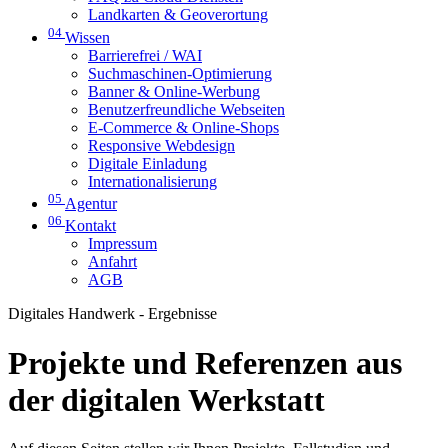
Landkarten & Geoverortung
04
Wissen
Barrierefrei / WAI
Suchmaschinen-Optimierung
Banner & Online-Werbung
Benutzerfreundliche Webseiten
E-Commerce & Online-Shops
Responsive Webdesign
Digitale Einladung
Internationalisierung
05
Agentur
06
Kontakt
Impressum
Anfahrt
AGB
Digitales Handwerk - Ergebnisse
Projekte und Referenzen aus
der digitalen Werkstatt