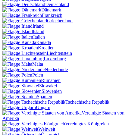
Deutschland
Dänemark
Frankreich
Griechenland
Irland
Island
Italien
Kanada
Kroatien
Liechtenstein
Luxemburg
Malta
Niederlande
Polen
Rumänien
Slowakei
Slowenien
Spanien
Tschechische Republik
Ungarn
Vereinigte Staaten von
Amerika
Vereinigtes Königreich
Weltweit
Österreich