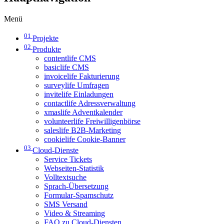
Menü
01
Projekte
02
Produkte
contentlife CMS
basiclife CMS
invoicelife Fakturierung
surveylife Umfragen
invitelife Einladungen
contactlife Adressverwaltung
xmaslife Adventkalender
volunteerlife Freiwilligenbörse
saleslife B2B-Marketing
cookielife Cookie-Banner
03
Cloud-Dienste
Service Tickets
Webseiten-Statistik
Volltextsuche
Sprach-Übersetzung
Formular-Spamschutz
SMS Versand
Video & Streaming
FAQ zu Cloud-Diensten