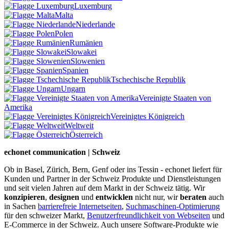
Luxemburg
Malta
Niederlande
Polen
Rumänien
Slowakei
Slowenien
Spanien
Tschechische Republik
Ungarn
Vereinigte Staaten von
Amerika
Vereinigtes Königreich
Weltweit
Österreich
echonet communication | Schweiz
Ob in Basel, Zürich, Bern, Genf oder ins Tessin - echonet liefert für
Kunden und Partner in der Schweiz Produkte und Dienstleistungen
und seit vielen Jahren auf dem Markt in der Schweiz tätig. Wir
konzipieren
,
designen
und
entwicklen
nicht nur, wir
beraten
auch
in Sachen
barrierefreie Internetseiten
,
Suchmaschinen-Optimierung
für den schweizer Markt,
Benutzerfreundlichkeit von Webseiten
und
E-Commerce in der Schweiz. Auch unsere Software-Produkte wie