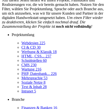
Auf diesen Seiten stellen wir Ihnen Projekte, Fallstudien und
Realisierungen vor, die wir bereits gemacht haben. Nutzen Sie den
Filter, wählen Sie Projektumfang, Sprache oder auch Branche aus,
um sich anzusehen, was wir für unsere Kunden und Partner in der
digitalen Handwerkstatt umgesetzt haben.
Um einen Filter wieder
zu deaktiveren, klicken Sie einfach nochmal drauf. Die
Zusammenstellung der Projekte ist
noch nicht vollständig
!
Projektumfang
Webdesign
225
CI & CD
30
Werbung & Klassik
18
HTML, CSS...
237
Schnittstellen
60
CMS
230
Wartung
216
PHP, Datenbank...
226
Mehrsprachig
53
Soziale Netze
8
Text & Inhalt
28
Intranet
5
Branche
Finanzen & Banken
16