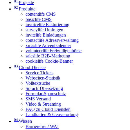
01
Projekte
02
Produkte
contentlife CMS
basiclife CMS
invoicelife Fakturierung
surveylife Umfragen
invitelife Einladungen
contactlife Adressverwaltung
xmaslife Adventkalender
volunteerlife Freiwilligenbörse
saleslife B2B-Marketing
cookielife Cookie-Banner
03
Cloud-Dienste
Service Tickets
Webseiten-Statistik
Volltextsuche
Sprach-Übersetzung
Formular-Spamschutz
SMS Versand
Video & Streaming
FAQ zu Cloud-Diensten
Landkarten & Geoverortung
04
Wissen
Barrierefrei / WAI