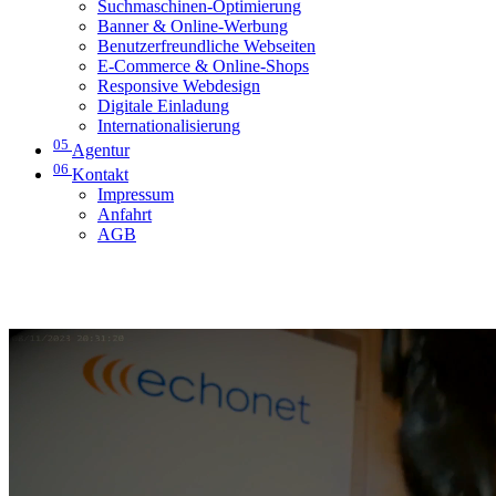
Suchmaschinen-Optimierung
Banner & Online-Werbung
Benutzerfreundliche Webseiten
E-Commerce & Online-Shops
Responsive Webdesign
Digitale Einladung
Internationalisierung
05
Agentur
06
Kontakt
Impressum
Anfahrt
AGB