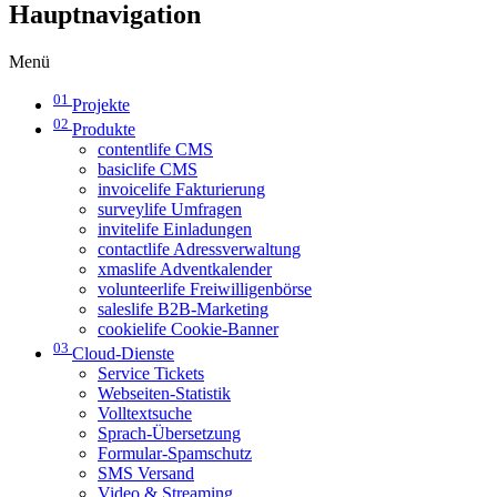
Hauptnavigation
Menü
01
Projekte
02
Produkte
contentlife CMS
basiclife CMS
invoicelife Fakturierung
surveylife Umfragen
invitelife Einladungen
contactlife Adressverwaltung
xmaslife Adventkalender
volunteerlife Freiwilligenbörse
saleslife B2B-Marketing
cookielife Cookie-Banner
03
Cloud-Dienste
Service Tickets
Webseiten-Statistik
Volltextsuche
Sprach-Übersetzung
Formular-Spamschutz
SMS Versand
Video & Streaming