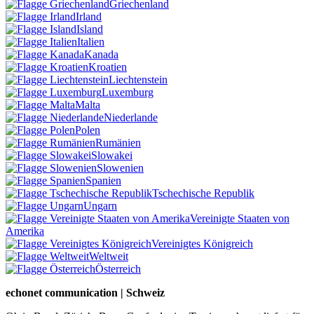
Griechenland
Irland
Island
Italien
Kanada
Kroatien
Liechtenstein
Luxemburg
Malta
Niederlande
Polen
Rumänien
Slowakei
Slowenien
Spanien
Tschechische Republik
Ungarn
Vereinigte Staaten von
Amerika
Vereinigtes Königreich
Weltweit
Österreich
echonet communication | Schweiz