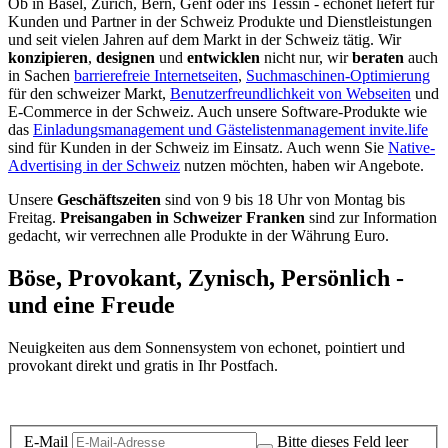
Ob in Basel, Zürich, Bern, Genf oder ins Tessin - echonet liefert für
Kunden und Partner in der Schweiz Produkte und Dienstleistungen
und seit vielen Jahren auf dem Markt in der Schweiz tätig. Wir
konzipieren
,
designen
und
entwicklen
nicht nur, wir
beraten
auch
in Sachen
barrierefreie Internetseiten
,
Suchmaschinen-Optimierung
für den schweizer Markt,
Benutzerfreundlichkeit von Webseiten
und
E-Commerce in der Schweiz. Auch unsere Software-Produkte wie
das
Einladungsmanagement und Gästelistenmanagement invite.life
sind für Kunden in der Schweiz im Einsatz. Auch wenn Sie
Native-
Advertising in der Schweiz
nutzen möchten, haben wir Angebote.
Unsere
Geschäftszeiten
sind von 9 bis 18 Uhr von Montag bis
Freitag.
Preisangaben in Schweizer Franken
sind zur Information
gedacht, wir verrechnen alle Produkte in der Währung Euro.
Böse, Provokant, Zynisch, Persönlich -
und eine Freude
Neuigkeiten aus dem Sonnensystem von echonet, pointiert und
provokant direkt und gratis in Ihr Postfach.
Datenschutz-Information zum Newsletter
E-Mail
Bitte dieses Feld leer