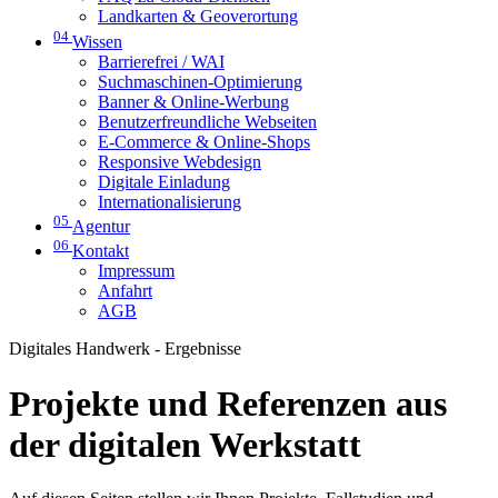
Landkarten & Geoverortung
04
Wissen
Barrierefrei / WAI
Suchmaschinen-Optimierung
Banner & Online-Werbung
Benutzerfreundliche Webseiten
E-Commerce & Online-Shops
Responsive Webdesign
Digitale Einladung
Internationalisierung
05
Agentur
06
Kontakt
Impressum
Anfahrt
AGB
Digitales Handwerk - Ergebnisse
Projekte und Referenzen aus
der digitalen Werkstatt