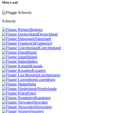
Mein Land
Schweiz
Belgien
Deutschland
Dänemark
Frankreich
Griechenland
Irland
Island
Italien
Kanada
Kroatien
Liechtenstein
Luxemburg
Malta
Niederlande
Polen
Rumänien
Slowakei
Slowenien
Spanien