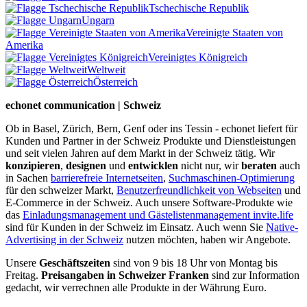
Tschechische Republik
Ungarn
Vereinigte Staaten von
Amerika
Vereinigtes Königreich
Weltweit
Österreich
echonet communication | Schweiz
Ob in Basel, Zürich, Bern, Genf oder ins Tessin - echonet liefert für
Kunden und Partner in der Schweiz Produkte und Dienstleistungen
und seit vielen Jahren auf dem Markt in der Schweiz tätig. Wir
konzipieren
,
designen
und
entwicklen
nicht nur, wir
beraten
auch
in Sachen
barrierefreie Internetseiten
,
Suchmaschinen-Optimierung
für den schweizer Markt,
Benutzerfreundlichkeit von Webseiten
und
E-Commerce in der Schweiz. Auch unsere Software-Produkte wie
das
Einladungsmanagement und Gästelistenmanagement invite.life
sind für Kunden in der Schweiz im Einsatz. Auch wenn Sie
Native-
Advertising in der Schweiz
nutzen möchten, haben wir Angebote.
Unsere
Geschäftszeiten
sind von 9 bis 18 Uhr von Montag bis
Freitag.
Preisangaben in Schweizer Franken
sind zur Information
gedacht, wir verrechnen alle Produkte in der Währung Euro.