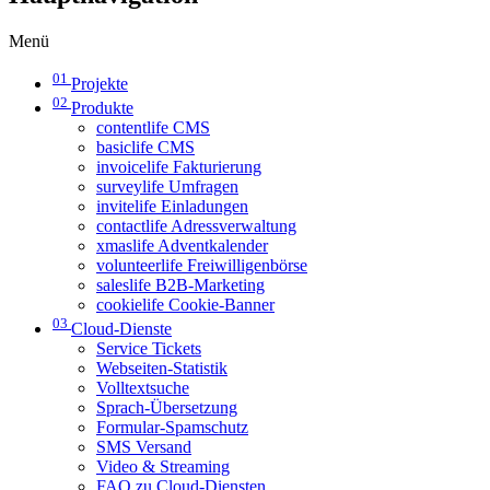
Menü
01
Projekte
02
Produkte
contentlife CMS
basiclife CMS
invoicelife Fakturierung
surveylife Umfragen
invitelife Einladungen
contactlife Adressverwaltung
xmaslife Adventkalender
volunteerlife Freiwilligenbörse
saleslife B2B-Marketing
cookielife Cookie-Banner
03
Cloud-Dienste
Service Tickets
Webseiten-Statistik
Volltextsuche
Sprach-Übersetzung
Formular-Spamschutz
SMS Versand
Video & Streaming
FAQ zu Cloud-Diensten