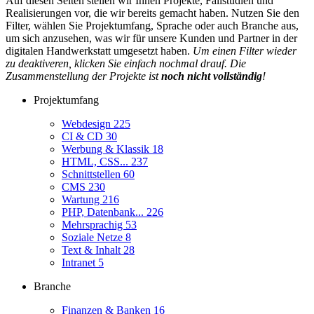
Auf diesen Seiten stellen wir Ihnen Projekte, Fallstudien und
Realisierungen vor, die wir bereits gemacht haben. Nutzen Sie den
Filter, wählen Sie Projektumfang, Sprache oder auch Branche aus,
um sich anzusehen, was wir für unsere Kunden und Partner in der
digitalen Handwerkstatt umgesetzt haben.
Um einen Filter wieder
zu deaktiveren, klicken Sie einfach nochmal drauf. Die
Zusammenstellung der Projekte ist
noch nicht vollständig
!
Projektumfang
Webdesign
225
CI & CD
30
Werbung & Klassik
18
HTML, CSS...
237
Schnittstellen
60
CMS
230
Wartung
216
PHP, Datenbank...
226
Mehrsprachig
53
Soziale Netze
8
Text & Inhalt
28
Intranet
5
Branche
Finanzen & Banken
16